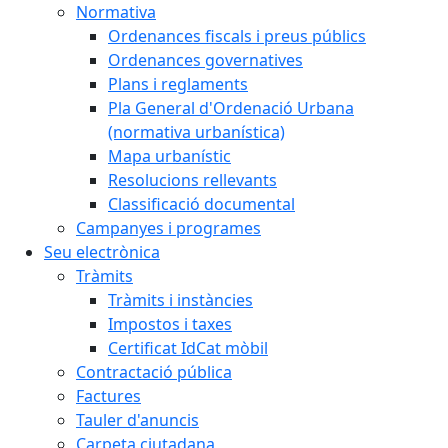
Normativa
Ordenances fiscals i preus públics
Ordenances governatives
Plans i reglaments
Pla General d'Ordenació Urbana
(normativa urbanística)
Mapa urbanístic
Resolucions rellevants
Classificació documental
Campanyes i programes
Seu electrònica
Tràmits
Tràmits i instàncies
Impostos i taxes
Certificat IdCat mòbil
Contractació pública
Factures
Tauler d'anuncis
Carpeta ciutadana