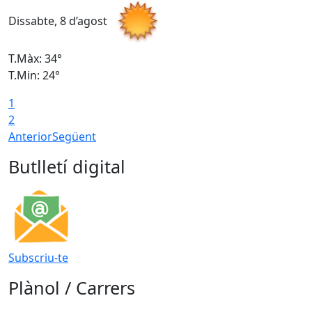
Dissabte, 8 d’agost
D
T.Màx: 34°
T
T.Min: 24°
T
1
2
Anterior
Següent
Butlletí digital
Subscriu-te
Plànol / Carrers