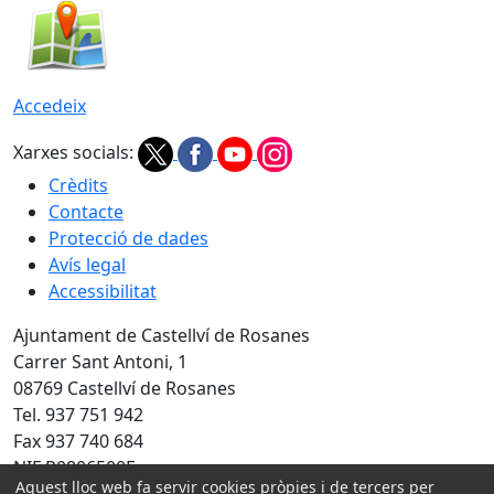
Accedeix
Xarxes socials:
Crèdits
Contacte
Protecció de dades
Avís legal
Accessibilitat
Ajuntament de Castellví de Rosanes
Carrer Sant Antoni, 1
08769 Castellví de Rosanes
Tel. 937 751 942
Fax 937 740 684
NIF P0806500E
Aquest lloc web fa servir cookies pròpies i de tercers per