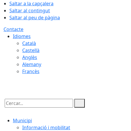
Saltar a la capçalera
Saltar al contingut
Saltar al peu de pàgina
Contacte
Idiomes
Català
Castellà
Anglès
Alemany
Francès
08.08.2026 | 11:14
Cercar:
Municipi
Informació i mobilitat