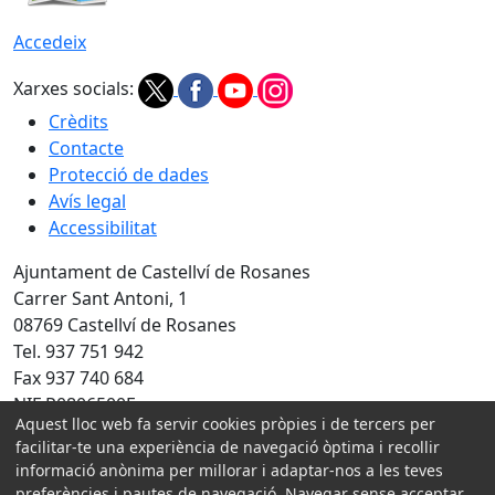
Accedeix
Xarxes socials:
Crèdits
Contacte
Protecció de dades
Avís legal
Accessibilitat
Ajuntament de Castellví de Rosanes
Carrer Sant Antoni, 1
08769 Castellví de Rosanes
Tel. 937 751 942
Fax 937 740 684
NIF P0806500E
Aquest lloc web fa servir cookies pròpies i de tercers per
Amb la col·laboració de:
facilitar-te una experiència de navegació òptima i recollir
informació anònima per millorar i adaptar-nos a les teves
preferències i pautes de navegació. Navegar sense acceptar