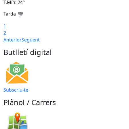
T.Min: 24°
T
Tarda
1
2
Anterior
Següent
Butlletí digital
Subscriu-te
Plànol / Carrers