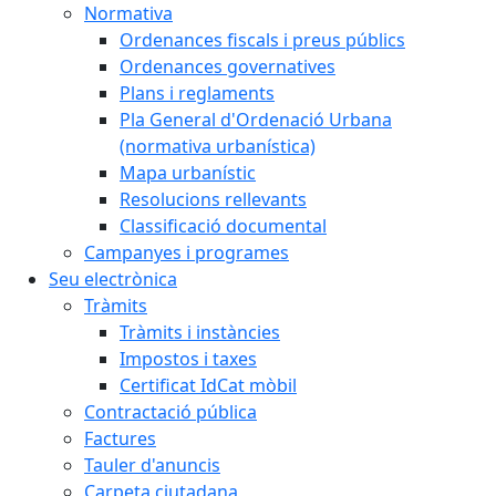
Normativa
Ordenances fiscals i preus públics
Ordenances governatives
Plans i reglaments
Pla General d'Ordenació Urbana
(normativa urbanística)
Mapa urbanístic
Resolucions rellevants
Classificació documental
Campanyes i programes
Seu electrònica
Tràmits
Tràmits i instàncies
Impostos i taxes
Certificat IdCat mòbil
Contractació pública
Factures
Tauler d'anuncis
Carpeta ciutadana