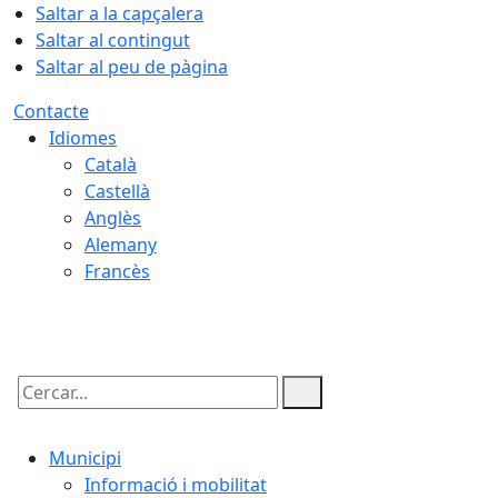
Saltar a la capçalera
Saltar al contingut
Saltar al peu de pàgina
Contacte
Idiomes
Català
Castellà
Anglès
Alemany
Francès
06.08.2026 | 10:56
Cercar:
Municipi
Informació i mobilitat