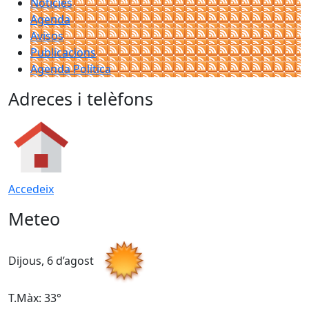
Notícies
Agenda
Avisos
Publicacions
Agenda Política
Adreces i telèfons
Accedeix
Meteo
Dijous, 6 d’agost
D
T.Màx: 33°
T