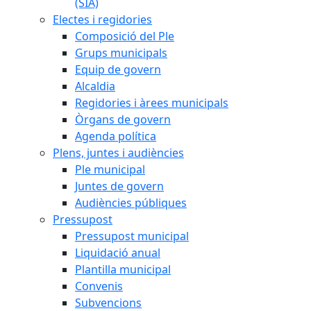
(SIA)
Electes i regidories
Composició del Ple
Grups municipals
Equip de govern
Alcaldia
Regidories i àrees municipals
Òrgans de govern
Agenda política
Plens, juntes i audiències
Ple municipal
Juntes de govern
Audiències públiques
Pressupost
Pressupost municipal
Liquidació anual
Plantilla municipal
Convenis
Subvencions