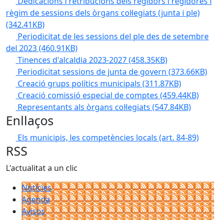
Dedicacions i retribucions dels regidors i regidores i
règim de sessions dels òrgans col·legiats (junta i ple)
(342.41KB)
Periodicitat de les sessions del ple des de setembre
del 2023
(460.91KB)
Tinences d'alcaldia 2023-2027
(458.35KB)
Periodicitat sessions de junta de govern
(373.66KB)
Creació grups polítics municipals
(311.87KB)
Creació comissió especial de comptes
(459.44KB)
Representants als òrgans col·legiats
(547.84KB)
Enllaços
Els municipis, les competències locals (art. 84-89)
RSS
L'actualitat a un clic
Notícies
Agenda
Avisos