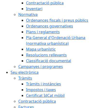
Contractació pública
Inventari
Normativa
Ordenances fiscals i preus públics
Ordenances governatives
Plans i reglaments
Pla General d'Ordenació Urbana
(normativa urbanística)
Mapa urbanístic
Resolucions rellevants
Classificació documental
Campanyes i programes
Seu electrònica
Tràmits
Tràmits i instàncies
Impostos i taxes
Certificat IdCat mòbil
Contractació pública
Factures