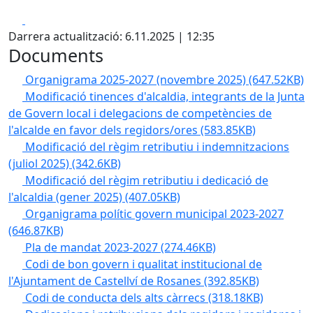
Facebook
X
Darrera actualització: 6.11.2025 | 12:35
Documents
Organigrama 2025-2027 (novembre 2025)
(647.52KB)
Modificació tinences d'alcaldia, integrants de la Junta
de Govern local i delegacions de competències de
l'alcalde en favor dels regidors/ores
(583.85KB)
Modificació del règim retributiu i indemnitzacions
(juliol 2025)
(342.6KB)
Modificació del règim retributiu i dedicació de
l'alcaldia (gener 2025)
(407.05KB)
Organigrama polític govern municipal 2023-2027
(646.87KB)
Pla de mandat 2023-2027
(274.46KB)
Codi de bon govern i qualitat institucional de
l'Ajuntament de Castellví de Rosanes
(392.85KB)
Codi de conducta dels alts càrrecs
(318.18KB)