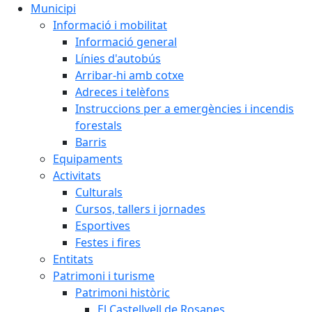
Municipi
Informació i mobilitat
Informació general
Línies d'autobús
Arribar-hi amb cotxe
Adreces i telèfons
Instruccions per a emergències i incendis
forestals
Barris
Equipaments
Activitats
Culturals
Cursos, tallers i jornades
Esportives
Festes i fires
Entitats
Patrimoni i turisme
Patrimoni històric
El Castellvell de Rosanes