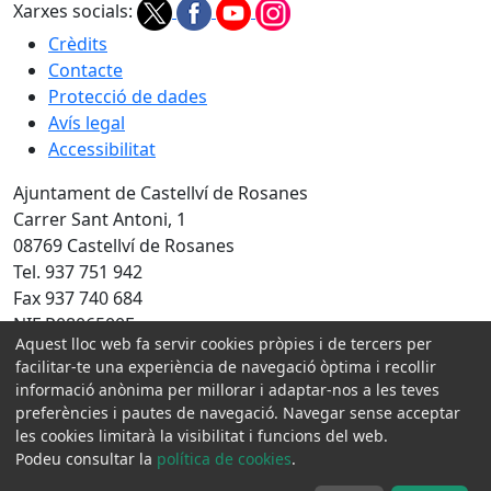
Xarxes socials:
Crèdits
Contacte
Protecció de dades
Avís legal
Accessibilitat
Ajuntament de Castellví de Rosanes
Carrer Sant Antoni, 1
08769 Castellví de Rosanes
Tel. 937 751 942
Fax 937 740 684
NIF P0806500E
Aquest lloc web fa servir cookies pròpies i de tercers per
Amb la col·laboració de:
facilitar-te una experiència de navegació òptima i recollir
informació anònima per millorar i adaptar-nos a les teves
preferències i pautes de navegació. Navegar sense acceptar
les cookies limitarà la visibilitat i funcions del web.
Podeu consultar la
política de cookies
.