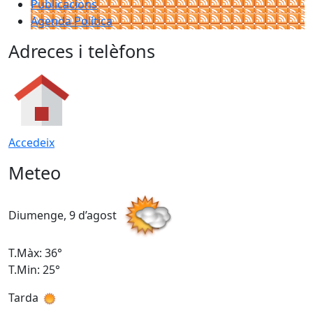
Publicacions
Agenda Política
Adreces i telèfons
Accedeix
Meteo
Diumenge, 9 d’agost
D
T.Màx: 36°
T
T.Min: 25°
T
Tarda
T