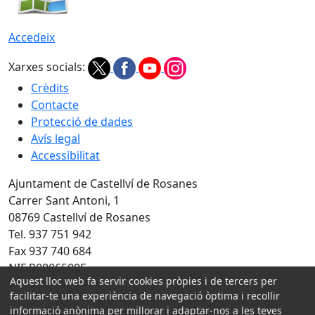
Accedeix
Xarxes socials:
Crèdits
Contacte
Protecció de dades
Avís legal
Accessibilitat
Ajuntament de Castellví de Rosanes
Carrer Sant Antoni, 1
08769 Castellví de Rosanes
Tel. 937 751 942
Fax 937 740 684
NIF P0806500E
Aquest lloc web fa servir cookies pròpies i de tercers per
Amb la col·laboració de:
facilitar-te una experiència de navegació òptima i recollir
informació anònima per millorar i adaptar-nos a les teves