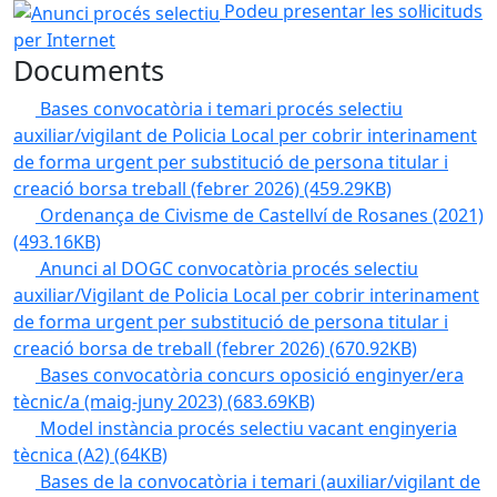
Anunci procés selectiu
Podeu presentar les sol·licituds
per Internet
Documents
Bases convocatòria i temari procés selectiu
auxiliar/vigilant de Policia Local per cobrir interinament
de forma urgent per substitució de persona titular i
creació borsa treball (febrer 2026)
(459.29KB)
Ordenança de Civisme de Castellví de Rosanes (2021)
(493.16KB)
Anunci al DOGC convocatòria procés selectiu
auxiliar/Vigilant de Policia Local per cobrir interinament
de forma urgent per substitució de persona titular i
creació borsa de treball (febrer 2026)
(670.92KB)
Bases convocatòria concurs oposició enginyer/era
tècnic/a (maig-juny 2023)
(683.69KB)
Model instància procés selectiu vacant enginyeria
tècnica (A2)
(64KB)
Bases de la convocatòria i temari (auxiliar/vigilant de