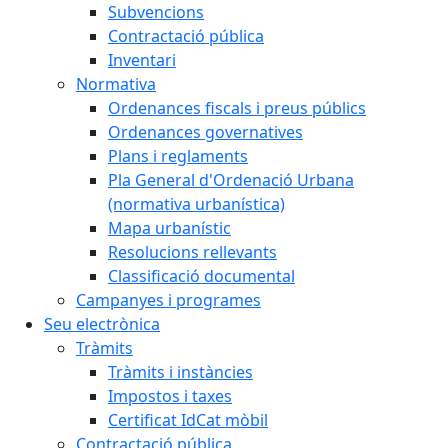
Subvencions
Contractació pública
Inventari
Normativa
Ordenances fiscals i preus públics
Ordenances governatives
Plans i reglaments
Pla General d'Ordenació Urbana
(normativa urbanística)
Mapa urbanístic
Resolucions rellevants
Classificació documental
Campanyes i programes
Seu electrònica
Tràmits
Tràmits i instàncies
Impostos i taxes
Certificat IdCat mòbil
Contractació pública