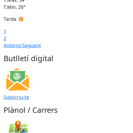
T.Min: 26°
T
Tarda
T
1
2
Anterior
Següent
Butlletí digital
Subscriu-te
Plànol / Carrers