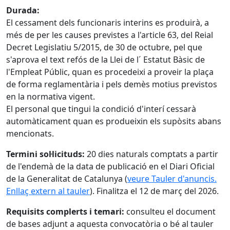
Durada:
El cessament dels funcionaris interins es produirà, a
més de per les causes previstes a l'article 63, del Reial
Decret Legislatiu 5/2015, de 30 de octubre, pel que
s'aprova el text refós de la Llei de l´ Estatut Bàsic de
l'Empleat Públic, quan es procedeixi a proveir la plaça
de forma reglamentària i pels demès motius previstos
en la normativa vigent.
El personal que tingui la condició d'interí cessarà
automàticament quan es produeixin els supòsits abans
mencionats.
Termini sol·licituds:
20 dies naturals comptats a partir
de l'endemà de la data de publicació en el Diari Oficial
de la Generalitat de Catalunya (
veure Tauler d'anuncis.
Enllaç extern al tauler
). Finalitza el 12 de març del 2026.
Requisits complerts i temari:
consulteu el document
de bases adjunt a aquesta convocatòria o bé al tauler