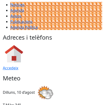
Notícies
Agenda
Avisos
Publicacions
Agenda Política
Adreces i telèfons
Accedeix
Meteo
Dilluns, 10 d’agost
D
T.Màx: 34°
T