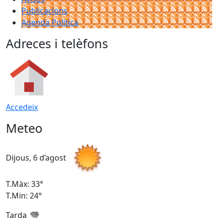
Publicacions
Agenda Política
Adreces i telèfons
Accedeix
Meteo
Dijous, 6 d’agost
D
T.Màx: 33°
T
T.Min: 24°
T
Tarda