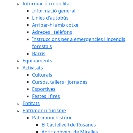
Informació i mobilitat
Informació general
Línies d'autobús
Arribar-hi amb cotxe
Adreces i telèfons
Instruccions per a emergències i incendis
forestals
Barris
Equipaments
Activitats
Culturals
Cursos, tallers i jornades
Esportives
Festes i fires
Entitats
Patrimoni i turisme
Patrimoni històric
El Castellvell de Rosanes
Antic convent de Miralles