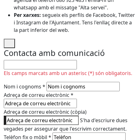
agenda el telèfon 686 925 483 i envia-hi un
whatsapp amb el missatge "Alta servei".
Per xarxes:
segueix els perfils de Facebook, Twitter
i Instagram de l'Ajuntament. Tens l'enllaç directe a
la part inferior del web.
Contacta amb comunicació
No omplir
Els camps marcats amb un asterisc (*) són obligatoris.
Nom i cognoms
*
Adreça de correu electrònic
*
Adreça de correu electrònic (còpia)
S'ha d'escriure dues
vegades per assegurar que l'escrivim correctament.
Telèfon fix o mòbil
*