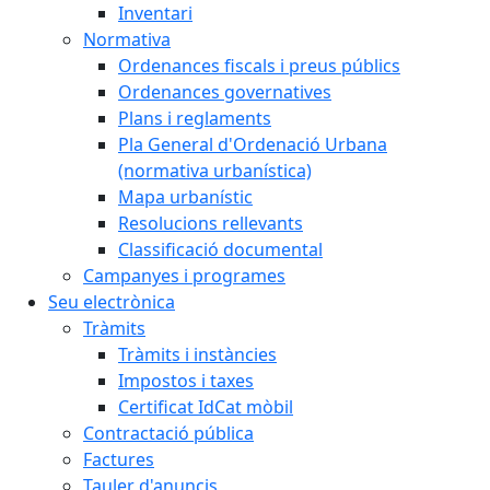
Inventari
Normativa
Ordenances fiscals i preus públics
Ordenances governatives
Plans i reglaments
Pla General d'Ordenació Urbana
(normativa urbanística)
Mapa urbanístic
Resolucions rellevants
Classificació documental
Campanyes i programes
Seu electrònica
Tràmits
Tràmits i instàncies
Impostos i taxes
Certificat IdCat mòbil
Contractació pública
Factures
Tauler d'anuncis