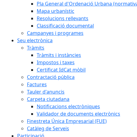
Pla General d'Ordenació Urbana (normativa
Mapa urbanístic
Resolucions rellevants
Classificació documental
Campanyes i programes
Seu electrònica
Tràmits
Tràmits i instàncies
Impostos i taxes
Certificat IdCat mòbil
Contractació pública
Factures
Tauler d'anuncis
Carpeta ciutadana
Notificacions electròniques
Validador de documents electrònics
Finestreta Única Empresarial (FUE)
Catàleg de Serveis
Participació