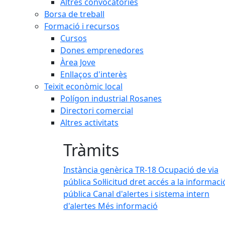
Altres convocatòries
Borsa de treball
Formació i recursos
Cursos
Dones emprenedores
Àrea Jove
Enllaços d'interès
Teixit econòmic local
Polígon industrial Rosanes
Directori comercial
Altres activitats
Tràmits
esplegable
Instància genèrica
TR-18 Ocupació de via
pública
Sol·licitud dret accés a la informaci
pública
Canal d'alertes i sistema intern
d'alertes
Més informació