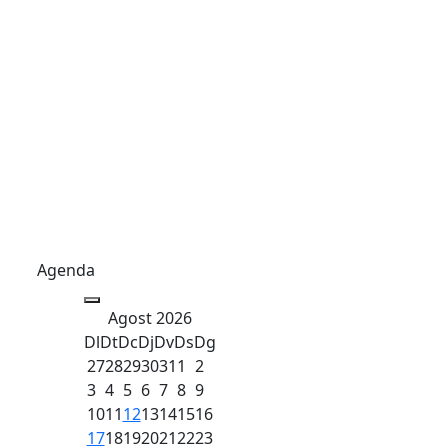
Agenda
Agost 2026
Dl
Dt
Dc
Dj
Dv
Ds
Dg
27
28
29
30
31
1
2
3
4
5
6
7
8
9
10
11
12
13
14
15
16
17
18
19
20
21
22
23