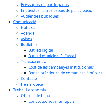
Pressupostos participatius
Enquestes i altres espais de participació
Audiències públiques
Comunicació
Notícies
Agenda
Avisos
Butlletins
Butlletí digital
Butlletí municipal El Castell
Transparència
Cost de les campanyes institucionals
Bones pràctiques de comunicació pública
Contacte
Hemeroteca
Treball i economia
Ofertes de feina
Convocatòries municipals