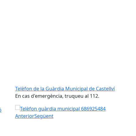
Telèfon de la Guàrdia Municipal de Castellví
En cas d'emergència, truqueu al 112.
Telèfon de la Guàrdia Municipal de Castellví
ó
Anterior
Següent
Iniciar presentació
Aturar presentació