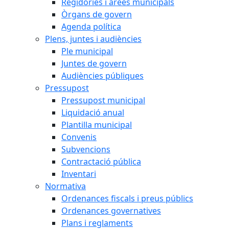
Regidories i àrees municipals
Òrgans de govern
Agenda política
Plens, juntes i audiències
Ple municipal
Juntes de govern
Audiències públiques
Pressupost
Pressupost municipal
Liquidació anual
Plantilla municipal
Convenis
Subvencions
Contractació pública
Inventari
Normativa
Ordenances fiscals i preus públics
Ordenances governatives
Plans i reglaments