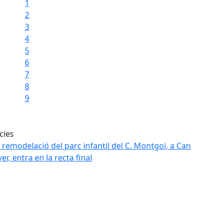
1
2
3
4
5
6
7
8
9
cies