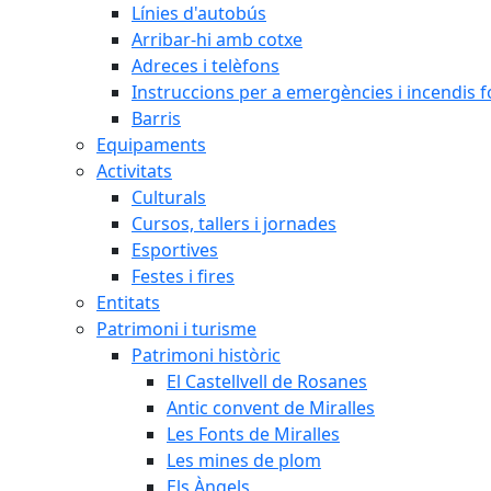
Línies d'autobús
Arribar-hi amb cotxe
Adreces i telèfons
Instruccions per a emergències i incendis f
Barris
Equipaments
Activitats
Culturals
Cursos, tallers i jornades
Esportives
Festes i fires
Entitats
Patrimoni i turisme
Patrimoni històric
El Castellvell de Rosanes
Antic convent de Miralles
Les Fonts de Miralles
Les mines de plom
Els Àngels