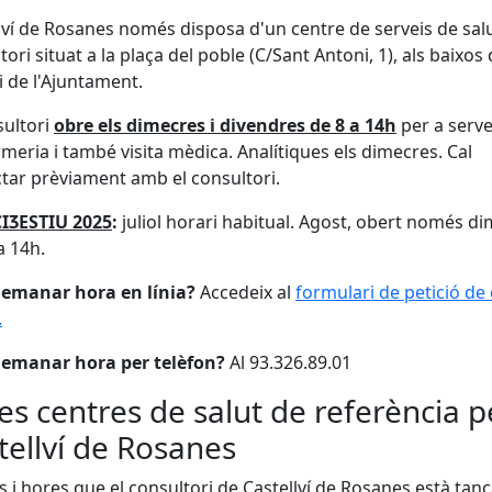
lví de Rosanes només disposa d'un centre de serveis de salu
tori situat a la plaça del poble (C/Sant Antoni, 1), als baixos
ci de l'Ajuntament.
sultori
obre els dimecres i divendres de 8 a 14h
per a serve
rmeria i també visita mèdica. Analítiques els dimecres. Cal
tar prèviament amb el consultori.
IӠESTIU 2025
:
juliol horari habitual. Agost, obert només d
a 14h.
emanar hora en línia?
Accedeix al
formulari de petició de 
.
emanar hora per telèfon?
Al 93.326.89.01
res centres de salut de referència p
tellví de Rosanes
es i hores que el consultori de Castellví de Rosanes està tanc