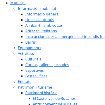
Municipi
Informació i mobilitat
Informació general
Línies d'autobús
Arribar-hi amb cotxe
Adreces i telèfons
Instruccions per a emergències i incendis for
Barris
Equipaments
Activitats
Culturals
Cursos, tallers i jornades
Esportives
Festes i fires
Entitats
Patrimoni i turisme
Patrimoni històric
El Castellvell de Rosanes
Antic convent de Miralles