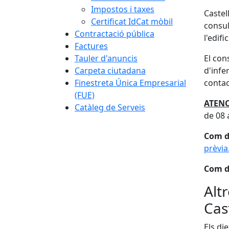
Impostos i taxes
Castel
Certificat IdCat mòbil
consul
Contractació pública
l'edifi
Factures
Tauler d'anuncis
El con
Carpeta ciutadana
d'infe
Finestreta Única Empresarial
contac
(FUE)
ATENC
Catàleg de Serveis
de 08 
Com d
prèvia
Com d
Alt
Cas
Els di