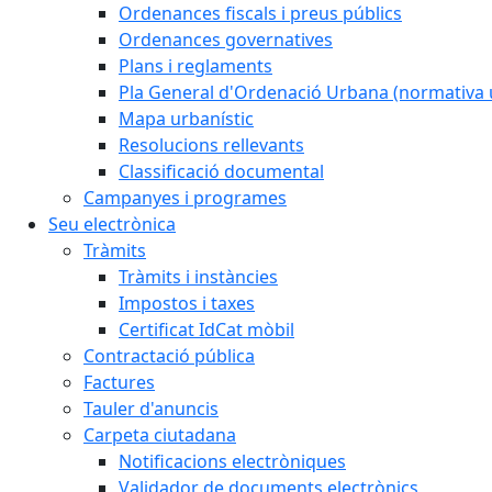
Ordenances fiscals i preus públics
Ordenances governatives
Plans i reglaments
Pla General d'Ordenació Urbana (normativa 
Mapa urbanístic
Resolucions rellevants
Classificació documental
Campanyes i programes
Seu electrònica
Tràmits
Tràmits i instàncies
Impostos i taxes
Certificat IdCat mòbil
Contractació pública
Factures
Tauler d'anuncis
Carpeta ciutadana
Notificacions electròniques
Validador de documents electrònics