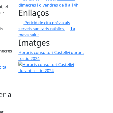
dimecres i divendres de 8 a 14h
t, el
Enllaços
 de
Petició de cita prèvia als
serveis sanitaris públics
La
is
meva salut
Imatges
imecres
Horaris consultori Castellví durant
l'estiu 2024
cita
er a
at,