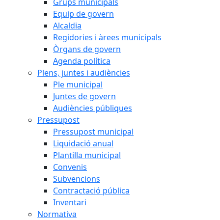
Grups municipals
Equip de govern
Alcaldia
Regidories i àrees municipals
Òrgans de govern
Agenda política
Plens, juntes i audiències
Ple municipal
Juntes de govern
Audiències públiques
Pressupost
Pressupost municipal
Liquidació anual
Plantilla municipal
Convenis
Subvencions
Contractació pública
Inventari
Normativa