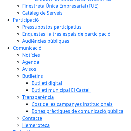
Finestreta Única Empresarial (FUE)
Catàleg de Serveis
Participació
Pressupostos participatius
Enquestes i altres espais de participació
Audiències públiques
Comunicació
Notícies
Agenda
Avisos
Butlletins
Butlletí digital
Butlletí municipal El Castell
Transparència
Cost de les campanyes institucionals
Bones pràctiques de comunicació pública
Contacte
Hemeroteca