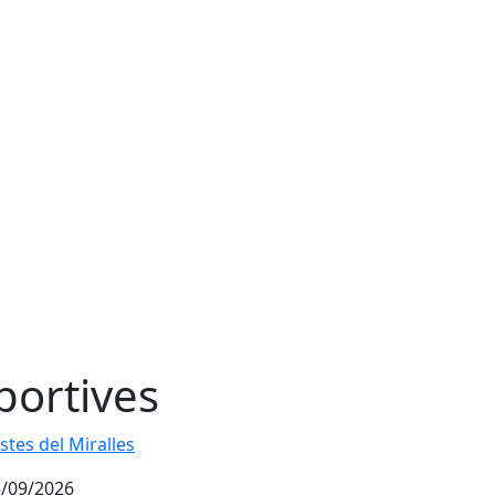
portives
stes del Miralles
stes del Miralles
/09/2026