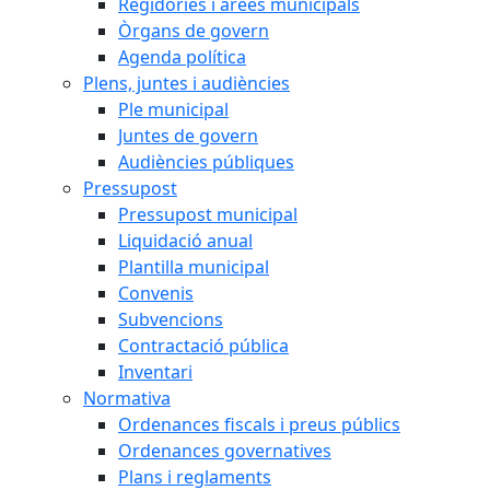
Regidories i àrees municipals
Òrgans de govern
Agenda política
Plens, juntes i audiències
Ple municipal
Juntes de govern
Audiències públiques
Pressupost
Pressupost municipal
Liquidació anual
Plantilla municipal
Convenis
Subvencions
Contractació pública
Inventari
Normativa
Ordenances fiscals i preus públics
Ordenances governatives
Plans i reglaments