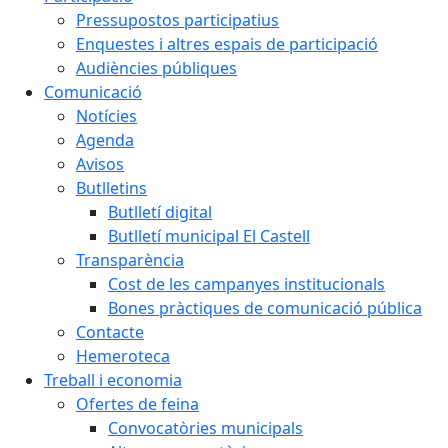
Pressupostos participatius
Enquestes i altres espais de participació
Audiències públiques
Comunicació
Notícies
Agenda
Avisos
Butlletins
Butlletí digital
Butlletí municipal El Castell
Transparència
Cost de les campanyes institucionals
Bones pràctiques de comunicació pública
Contacte
Hemeroteca
Treball i economia
Ofertes de feina
Convocatòries municipals