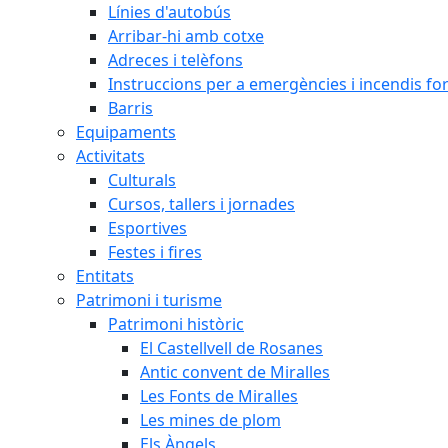
Línies d'autobús
Arribar-hi amb cotxe
Adreces i telèfons
Instruccions per a emergències i incendis for
Barris
Equipaments
Activitats
Culturals
Cursos, tallers i jornades
Esportives
Festes i fires
Entitats
Patrimoni i turisme
Patrimoni històric
El Castellvell de Rosanes
Antic convent de Miralles
Les Fonts de Miralles
Les mines de plom
Els Àngels