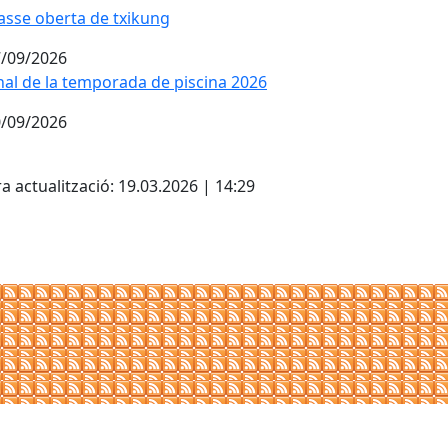
asse oberta de txikung
asse oberta de txikung
/09/2026
nal de la temporada de piscina 2026
nal de la temporada de piscina 2026
/09/2026
cebook
X
a actualització: 19.03.2026 | 14:29