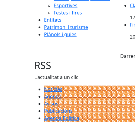
Cl
Esportives
Cl
Festes i fires
17
Entitats
Fi
Fi
Patrimoni i turisme
Plànols i guies
20
Fa
Darrer
RSS
L'actualitat a un clic
Notícies
Agenda
Avisos
Publicacions
Agenda Política