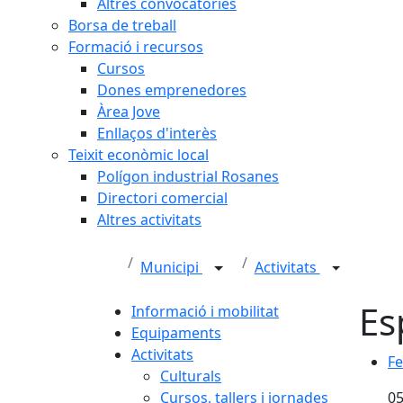
Altres convocatòries
Borsa de treball
Formació i recursos
Cursos
Dones emprenedores
Àrea Jove
Enllaços d'interès
Teixit econòmic local
Polígon industrial Rosanes
Directori comercial
Altres activitats
Municipi
Activitats
Es
Informació i mobilitat
Equipaments
Activitats
Fe
Fe
Culturals
Cursos, tallers i jornades
05