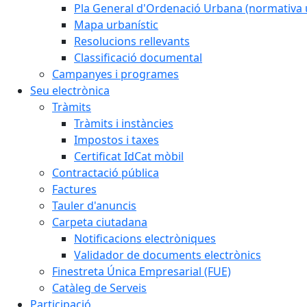
Pla General d'Ordenació Urbana (normativa 
Mapa urbanístic
Resolucions rellevants
Classificació documental
Campanyes i programes
Seu electrònica
Tràmits
Tràmits i instàncies
Impostos i taxes
Certificat IdCat mòbil
Contractació pública
Factures
Tauler d'anuncis
Carpeta ciutadana
Notificacions electròniques
Validador de documents electrònics
Finestreta Única Empresarial (FUE)
Catàleg de Serveis
Participació