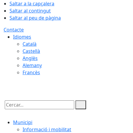
Saltar a la capçalera
Saltar al contingut
Saltar al peu de pàgina
Contacte
Idiomes
Català
Castellà
Anglès
Alemany
Francès
07.08.2026 | 17:12
Cercar:
Municipi
Informació i mobilitat