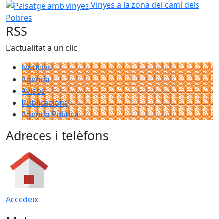
Paisatge amb vinyes
Vinyes a la zona del camí dels
Pobres
RSS
L'actualitat a un clic
Notícies
Agenda
Avisos
Publicacions
Agenda Política
Adreces i telèfons
Accedeix