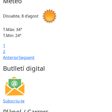
Meteo
Dissabte, 8 d’agost
D
T.Màx: 34°
T
T.Min: 24°
T
1
2
Anterior
Següent
Butlletí digital
Subscriu-te
Plànol / Carrers