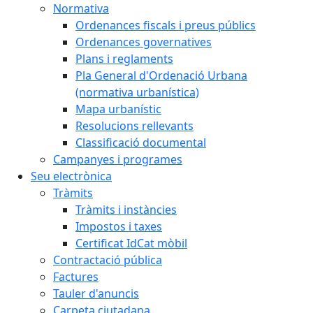
Normativa
Ordenances fiscals i preus públics
Ordenances governatives
Plans i reglaments
Pla General d'Ordenació Urbana
(normativa urbanística)
Mapa urbanístic
Resolucions rellevants
Classificació documental
Campanyes i programes
Seu electrònica
Tràmits
Tràmits i instàncies
Impostos i taxes
Certificat IdCat mòbil
Contractació pública
Factures
Tauler d'anuncis
Carpeta ciutadana