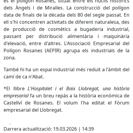
és el polígon Rosanes, situat entre els nuclis històrics
dels Àngels i de Miralles. La construcció del polígon
data de finals de la dècada dels 80 del segle passat. En
ell s'hi concentren activitats de diferent naturalesa, des
de producció de cosmètics a bugaderia industrial,
passant per distribució alimentària i maquinària
d'elevació, entre d'altres. L'Associació Empresarial del
Polígon Rosanes (AEPIR) agrupa els industrials de la
zona.
També hi ha un espai industrial més reduït a l'àmbit del
camí de ca n'Abat.
*El llibre
L'Hospitalet i el Baix Llobregat, una història
empresarial
fa un breu repàs a la història econòmica de
Castellví de Rosanes. El volum l'ha editat el Fòrum
empresarial del Llobregat.
Facebook
X
Darrera actualització: 19.03.2026 | 14:39