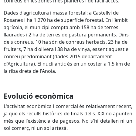
conreus en les zones més planeres i de fàcil accés.
Dades d'agricultura i massa forestal: a Castellví de
Rosanes i ha 1.270 ha de superfície forestal. En l'àmbit
agrícola, el municipi compta amb 158 ha de terres
llaurades i 2 ha de terres de pastura permanents. Dins
dels conreus, 10 ha són de conreus herbacis, 23 ha de
fruiters, 7 ha d'olivera i 38 ha de vinya, essent aquest el
conreu predominant (dades 2015 departament
d'Agricultura). El nucli antic és en un coster, a 1,5 km de
la riba dreta de l'Anoia.
Evolució econòmica
L'activitat econòmica i comercial és relativament recent,
ja que els reculls històrics de finals del s. XIX no apunten
més que l'existència de pagesos. No s'hi detallen ni un
sol comerç, ni un sol artesà.