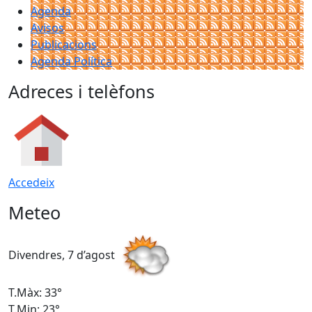
Agenda
Avisos
Publicacions
Agenda Política
Adreces i telèfons
Accedeix
Meteo
Divendres, 7 d’agost
D
T.Màx: 33°
T
T.Min: 23°
T