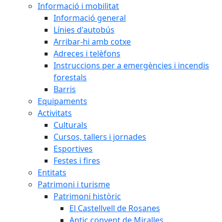
Informació i mobilitat
Informació general
Línies d'autobús
Arribar-hi amb cotxe
Adreces i telèfons
Instruccions per a emergències i incendis
forestals
Barris
Equipaments
Activitats
Culturals
Cursos, tallers i jornades
Esportives
Festes i fires
Entitats
Patrimoni i turisme
Patrimoni històric
El Castellvell de Rosanes
Antic convent de Miralles