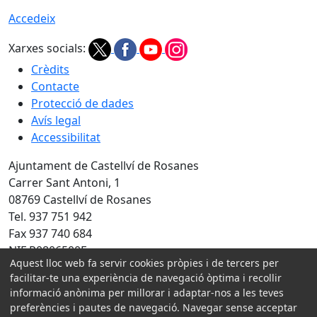
Accedeix
Xarxes socials:
Crèdits
Contacte
Protecció de dades
Avís legal
Accessibilitat
Ajuntament de Castellví de Rosanes
Carrer Sant Antoni, 1
08769 Castellví de Rosanes
Tel. 937 751 942
Fax 937 740 684
NIF P0806500E
Aquest lloc web fa servir cookies pròpies i de tercers per
Amb la col·laboració de:
facilitar-te una experiència de navegació òptima i recollir
informació anònima per millorar i adaptar-nos a les teves
preferències i pautes de navegació. Navegar sense acceptar