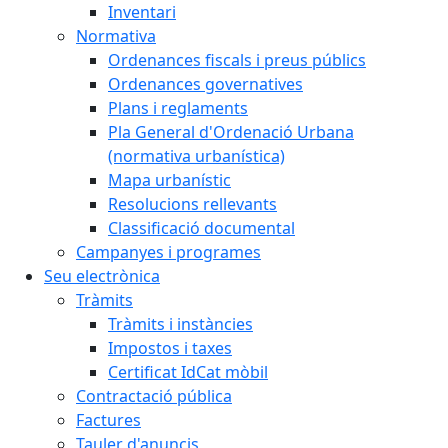
Inventari
Normativa
Ordenances fiscals i preus públics
Ordenances governatives
Plans i reglaments
Pla General d'Ordenació Urbana
(normativa urbanística)
Mapa urbanístic
Resolucions rellevants
Classificació documental
Campanyes i programes
Seu electrònica
Tràmits
Tràmits i instàncies
Impostos i taxes
Certificat IdCat mòbil
Contractació pública
Factures
Tauler d'anuncis