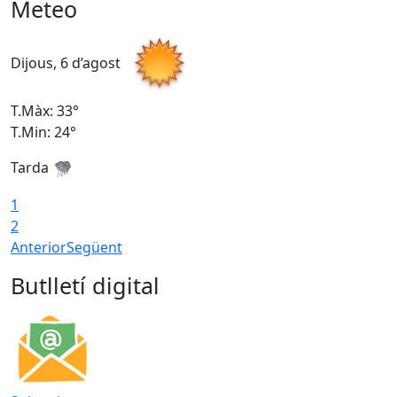
Meteo
Dijous, 6 d’agost
D
T.Màx: 33°
T
T.Min: 24°
T
Tarda
1
2
Anterior
Següent
Butlletí digital