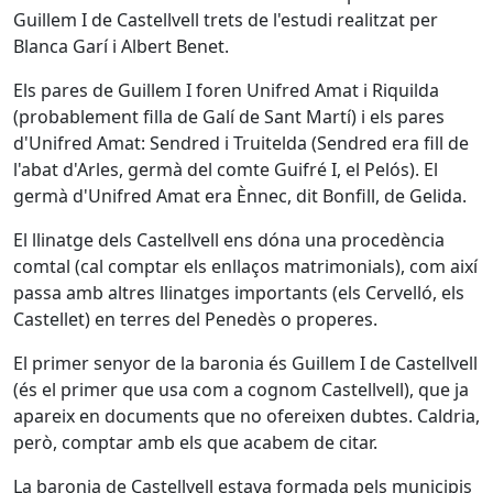
Guillem I de Castellvell trets de l'estudi realitzat per
Blanca Garí i Albert Benet.
Els pares de Guillem I foren Unifred Amat i Riquilda
(probablement filla de Galí de Sant Martí) i els pares
d'Unifred Amat: Sendred i Truitelda (Sendred era fill de
l'abat d'Arles, germà del comte Guifré I, el Pelós). El
germà d'Unifred Amat era Ènnec, dit Bonfill, de Gelida.
El llinatge dels Castellvell ens dóna una procedència
comtal (cal comptar els enllaços matrimonials), com així
passa amb altres llinatges importants (els Cervelló, els
Castellet) en terres del Penedès o properes.
El primer senyor de la baronia és Guillem I de Castellvell
(és el primer que usa com a cognom Castellvell), que ja
apareix en documents que no ofereixen dubtes. Caldria,
però, comptar amb els que acabem de citar.
La baronia de Castellvell estava formada pels municipis