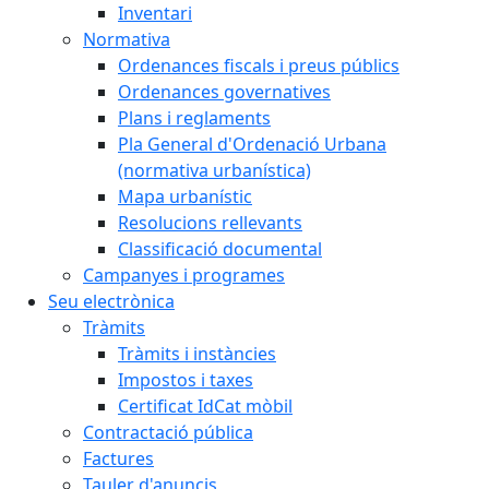
Inventari
Normativa
Ordenances fiscals i preus públics
Ordenances governatives
Plans i reglaments
Pla General d'Ordenació Urbana
(normativa urbanística)
Mapa urbanístic
Resolucions rellevants
Classificació documental
Campanyes i programes
Seu electrònica
Tràmits
Tràmits i instàncies
Impostos i taxes
Certificat IdCat mòbil
Contractació pública
Factures
Tauler d'anuncis