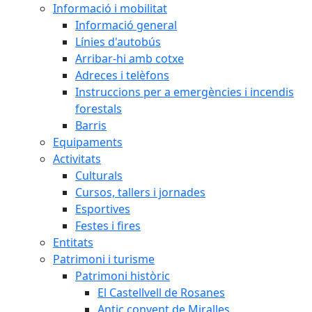
Informació i mobilitat
Informació general
Línies d'autobús
Arribar-hi amb cotxe
Adreces i telèfons
Instruccions per a emergències i incendis
forestals
Barris
Equipaments
Activitats
Culturals
Cursos, tallers i jornades
Esportives
Festes i fires
Entitats
Patrimoni i turisme
Patrimoni històric
El Castellvell de Rosanes
Antic convent de Miralles