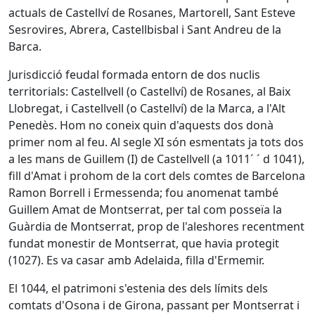
actuals de Castellví de Rosanes, Martorell, Sant Esteve
Sesrovires, Abrera, Castellbisbal i Sant Andreu de la
Barca.
Jurisdicció feudal formada entorn de dos nuclis
territorials: Castellvell (o Castellví) de Rosanes, al Baix
Llobregat, i Castellvell (o Castellví) de la Marca, a l'Alt
Penedès. Hom no coneix quin d'aquests dos donà
primer nom al feu. Al segle XI són esmentats ja tots dos
a les mans de Guillem (I) de Castellvell (a 1011´ ´ d 1041),
fill d'Amat i prohom de la cort dels comtes de Barcelona
Ramon Borrell i Ermessenda; fou anomenat també
Guillem Amat de Montserrat, per tal com posseïa la
Guàrdia de Montserrat, prop de l'aleshores recentment
fundat monestir de Montserrat, que havia protegit
(1027). Es va casar amb Adelaida, filla d'Ermemir.
El 1044, el patrimoni s'estenia des dels límits dels
comtats d'Osona i de Girona, passant per Montserrat i