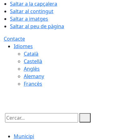
Saltar a la capçalera
Saltar al contingut
Saltar a imatges
Saltar al peu de pàgina
Contacte
Idiomes
Català
Castellà
Anglès
Alemany
Francès
06.08.2026 | 03:23
Cercar:
Municipi