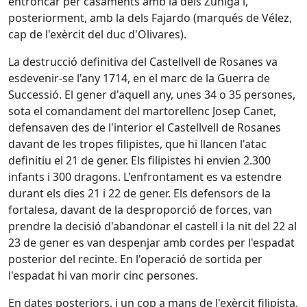
entroncar per casaments amb la dels Zúñiga i,
posteriorment, amb la dels Fajardo (marqués de Vélez,
cap de l'exèrcit del duc d'Olivares).
La destrucció definitiva del Castellvell de Rosanes va
esdevenir-se l'any 1714, en el marc de la Guerra de
Successió. El gener d'aquell any, unes 34 o 35 persones,
sota el comandament del martorellenc Josep Canet,
defensaven des de l'interior el Castellvell de Rosanes
davant de les tropes filipistes, que hi llancen l'atac
definitiu el 21 de gener. Els filipistes hi envien 2.300
infants i 300 dragons. L'enfrontament es va estendre
durant els dies 21 i 22 de gener. Els defensors de la
fortalesa, davant de la desproporció de forces, van
prendre la decisió d'abandonar el castell i la nit del 22 al
23 de gener es van despenjar amb cordes per l'espadat
posterior del recinte. En l'operació de sortida per
l'espadat hi van morir cinc persones.
En dates posteriors, i un cop a mans de l'exèrcit filipista,