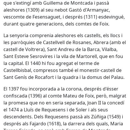
que s'extingí amb Guillema de Montcada i passà
aleshores (1309) al seu nebot Gastó d'Armanyac,
vescomte de Fesensaguet, i després (1311) esdevingué,
durant quatre generacions, dels comtes de Foix.
La senyoria comprenia aleshores els castells, els llocs i
les parròquies de Castellvell de Rosanes, Abrera (amb el
castell de Voltrera), Sant Andreu de la Barca, Vilalba,
Sant Esteve Sesrovires i la vila de Martorell, que en fou
la capital. El 1440 hi fou agregat el terme de
Castellbisbal, compresos també el monestir-castell de
Sant Genís de Rocafort i la quadra i la domus del Palau.
El 1397 fou incorporada a la corona, després d'ésser
confiscada (1396) al comte Mateu de Foix, però, malgrat
la promesa que no en seria separada, Joan II la concedí
el 1474 a Lluís de Requesens i de Soler i als seus
descendents. Dels Requesens passà als Zúñiga (1549) i
després als Fajardo (1618), la darrera dels quals, Maria