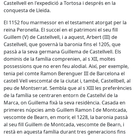
Castellvell en l'expedició a Tortosa i després en la
conquesta de Lleida.
El 1152 fou marmessor en el testament atorgat per la
reina Peronella. El succeí en el patrimoni el seu fill
Guillem (V) de Castellvell, i a aquest, Arbert (III) de
Castellvell, que governà la baronia fins el 1205, que
passà a la seva germana Guillema de Castellvell. Els
dominis de la família comprenien, al s XII, moltes
possessions que no eren feu alodial. Així, per exemple,
tenia pel comte Ramon Berenguer III de Barcelona el
castell Vell vescomtal de la ciutat i, també, Castellbell, al
peu de Montserrat. Sembla que al s XIII les preferències
de la família se centraren entorn de Castellví de la
Marca, on Guillema fixà la seva residència. Casada en
primeres núpcies amb Guillem Ramon I de Montcada,
vescomte de Bearn, en morir, el 1228, la baronia passà
al seu fill Guillem de Montcada, vescomte de Bearn, i
restà en aquesta família durant tres generacions fins