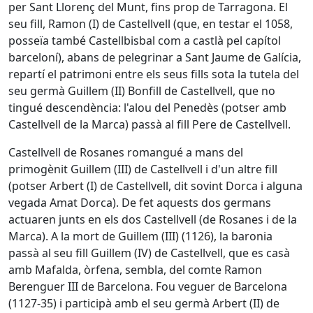
per Sant Llorenç del Munt, fins prop de Tarragona. El
seu fill, Ramon (I) de Castellvell (que, en testar el 1058,
posseïa també Castellbisbal com a castlà pel capítol
barceloní), abans de pelegrinar a Sant Jaume de Galícia,
repartí el patrimoni entre els seus fills sota la tutela del
seu germà Guillem (II) Bonfill de Castellvell, que no
tingué descendència: l'alou del Penedès (potser amb
Castellvell de la Marca) passà al fill Pere de Castellvell.
Castellvell de Rosanes romangué a mans del
primogènit Guillem (III) de Castellvell i d'un altre fill
(potser Arbert (I) de Castellvell, dit sovint Dorca i alguna
vegada Amat Dorca). De fet aquests dos germans
actuaren junts en els dos Castellvell (de Rosanes i de la
Marca). A la mort de Guillem (III) (1126), la baronia
passà al seu fill Guillem (IV) de Castellvell, que es casà
amb Mafalda, òrfena, sembla, del comte Ramon
Berenguer III de Barcelona. Fou veguer de Barcelona
(1127-35) i participà amb el seu germà Arbert (II) de