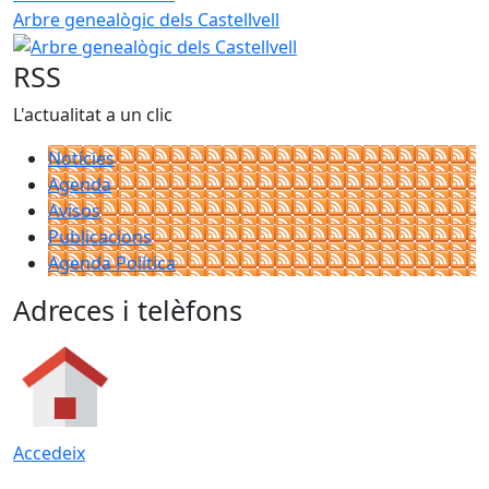
Arbre genealògic dels Castellvell
RSS
L'actualitat a un clic
Notícies
Agenda
Avisos
Publicacions
Agenda Política
Adreces i telèfons
Accedeix