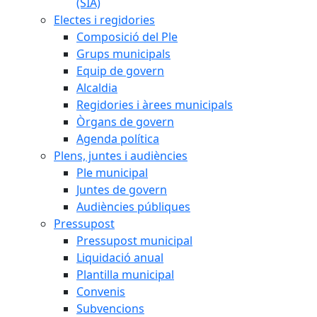
(SIA)
Electes i regidories
Composició del Ple
Grups municipals
Equip de govern
Alcaldia
Regidories i àrees municipals
Òrgans de govern
Agenda política
Plens, juntes i audiències
Ple municipal
Juntes de govern
Audiències públiques
Pressupost
Pressupost municipal
Liquidació anual
Plantilla municipal
Convenis
Subvencions