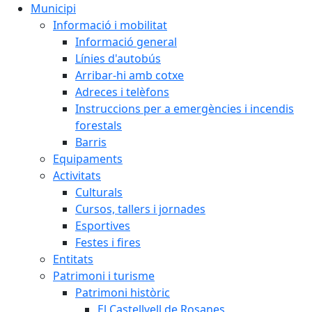
Municipi
Informació i mobilitat
Informació general
Línies d'autobús
Arribar-hi amb cotxe
Adreces i telèfons
Instruccions per a emergències i incendis
forestals
Barris
Equipaments
Activitats
Culturals
Cursos, tallers i jornades
Esportives
Festes i fires
Entitats
Patrimoni i turisme
Patrimoni històric
El Castellvell de Rosanes