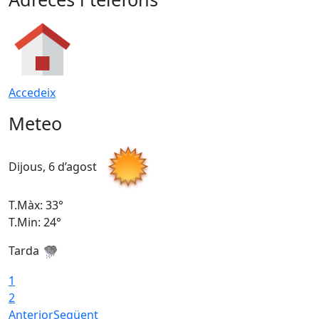
Accedeix
Meteo
Dijous, 6 d’agost
D
T.Màx: 33°
T
T.Min: 24°
T
Tarda
1
2
Anterior
Següent