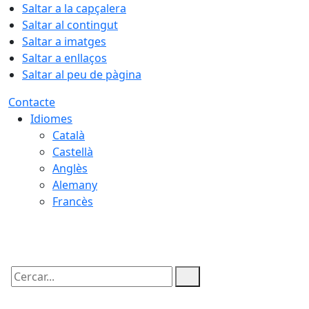
Saltar a la capçalera
Saltar al contingut
Saltar a imatges
Saltar a enllaços
Saltar al peu de pàgina
Contacte
Idiomes
Català
Castellà
Anglès
Alemany
Francès
06.08.2026 | 08:28
Cercar: