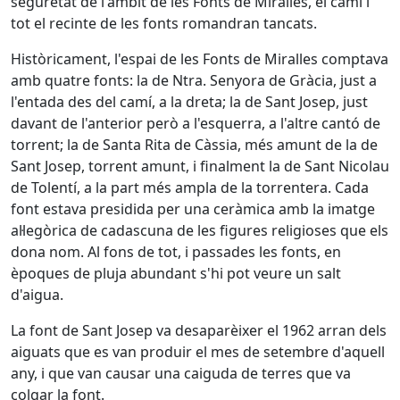
seguretat de l'àmbit de les Fonts de Miralles, el camí i
tot el recinte de les fonts romandran tancats.
Històricament, l'espai de les Fonts de Miralles comptava
amb quatre fonts: la de Ntra. Senyora de Gràcia, just a
l'entada des del camí, a la dreta; la de Sant Josep, just
davant de l'anterior però a l'esquerra, a l'altre cantó de
torrent; la de Santa Rita de Càssia, més amunt de la de
Sant Josep, torrent amunt, i finalment la de Sant Nicolau
de Tolentí, a la part més ampla de la torrentera. Cada
font estava presidida per una ceràmica amb la imatge
al·legòrica de cadascuna de les figures religioses que els
dona nom. Al fons de tot, i passades les fonts, en
èpoques de pluja abundant s'hi pot veure un salt
d'aigua.
La font de Sant Josep va desaparèixer el 1962 arran dels
aiguats que es van produir el mes de setembre d'aquell
any, i que van causar una caiguda de terres que va
colgar la font.