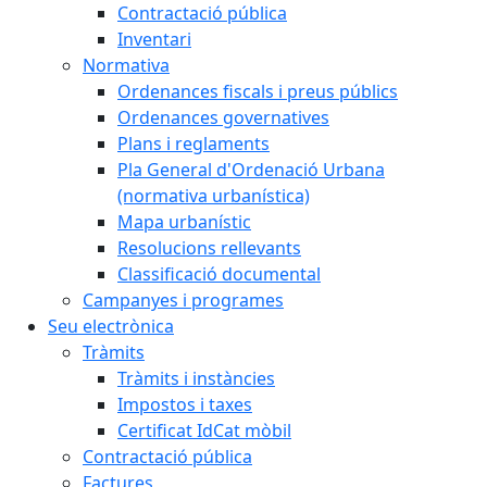
Contractació pública
Inventari
Normativa
Ordenances fiscals i preus públics
Ordenances governatives
Plans i reglaments
Pla General d'Ordenació Urbana
(normativa urbanística)
Mapa urbanístic
Resolucions rellevants
Classificació documental
Campanyes i programes
Seu electrònica
Tràmits
Tràmits i instàncies
Impostos i taxes
Certificat IdCat mòbil
Contractació pública
Factures