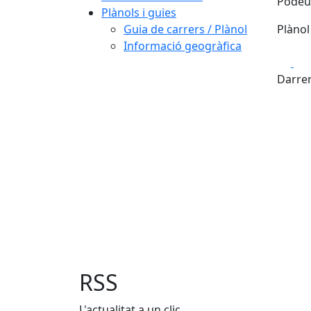
Podeu 
Plànols i guies
Guia de carrers / Plànol
Plànol
Informació geogràfica
Fa
+
Darrer
−
RSS
L'actualitat a un clic