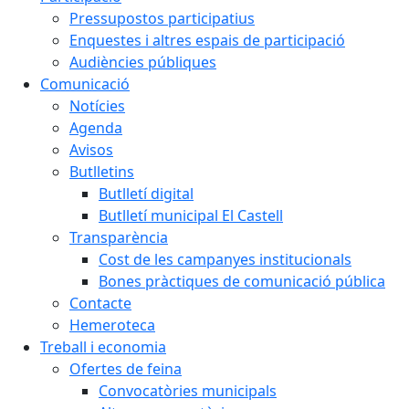
Pressupostos participatius
Enquestes i altres espais de participació
Audiències públiques
Comunicació
Notícies
Agenda
Avisos
Butlletins
Butlletí digital
Butlletí municipal El Castell
Transparència
Cost de les campanyes institucionals
Bones pràctiques de comunicació pública
Contacte
Hemeroteca
Treball i economia
Ofertes de feina
Convocatòries municipals