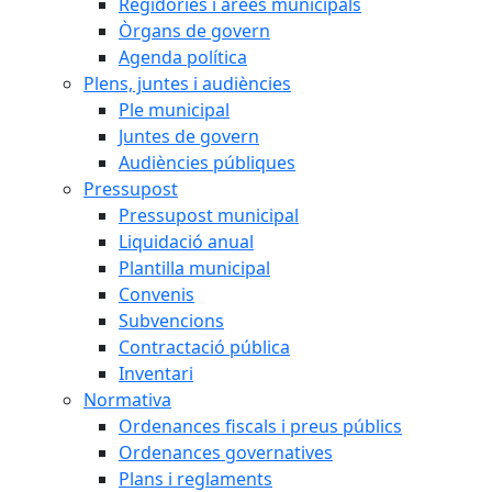
Regidories i àrees municipals
Òrgans de govern
Agenda política
Plens, juntes i audiències
Ple municipal
Juntes de govern
Audiències públiques
Pressupost
Pressupost municipal
Liquidació anual
Plantilla municipal
Convenis
Subvencions
Contractació pública
Inventari
Normativa
Ordenances fiscals i preus públics
Ordenances governatives
Plans i reglaments