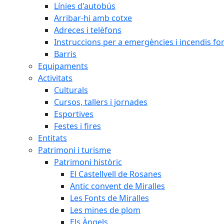
Línies d'autobús
Arribar-hi amb cotxe
Adreces i telèfons
Instruccions per a emergències i incendis for
Barris
Equipaments
Activitats
Culturals
Cursos, tallers i jornades
Esportives
Festes i fires
Entitats
Patrimoni i turisme
Patrimoni històric
El Castellvell de Rosanes
Antic convent de Miralles
Les Fonts de Miralles
Les mines de plom
Els Àngels