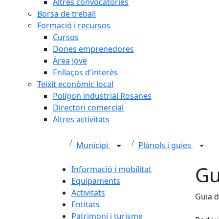
Altres convocatòries
Borsa de treball
Formació i recursos
Cursos
Dones emprenedores
Àrea Jove
Enllaços d'interès
Teixit econòmic local
Polígon industrial Rosanes
Directori comercial
Altres activitats
Municipi
Plànols i guies
Gu
Informació i mobilitat
Equipaments
Activitats
Guia d
Entitats
Patrimoni i turisme