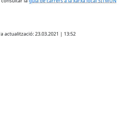
consultar la
guia de carrers a la xarxa local SITMUN
Leaflet
| ©
OpenStreetMap
con
cebook
X
a actualització: 23.03.2021 | 13:52