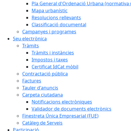
Pla General d'Ordenació Urbana (normativa 
Mapa urbanístic
Resolucions rellevants
Classificació documental
Campanyes i programes
Seu electrònica
Tràmits
Tràmits i instàncies
Impostos i taxes
Certificat IdCat mòbil
Contractació pública
Factures
Tauler d'anuncis
Carpeta ciutadana
Notificacions electròniques
Validador de documents electrònics
Finestreta Única Empresarial (FUE)
Catàleg de Serveis
Participació