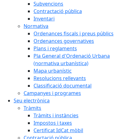
Subvencions
Contractació pública
Inventari
Normativa
Ordenances fiscals i preus públics
Ordenances governatives
Plans i reglaments
Pla General d'Ordenació Urbana
(normativa urbanística)
Mapa urbanístic
Resolucions rellevants
Classificació documental
Campanyes i programes
Seu electrònica
Tràmits
Tràmits i instàncies
Impostos i taxes
Certificat IdCat mòbil
Contractació pública