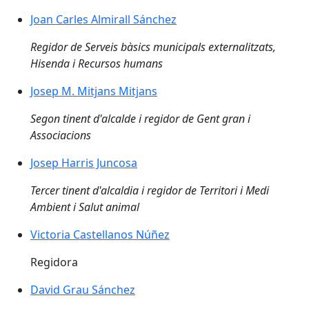
Joan Carles Almirall Sánchez
Joan Carles Almirall Sánchez
Regidor de Serveis bàsics municipals externalitzats,
Hisenda i Recursos humans
Josep M. Mitjans Mitjans
Josep M. Mitjans Mitjans
Segon tinent d'alcalde i regidor de Gent gran i
Associacions
Josep Harris Juncosa
Josep Harris Juncosa
Tercer tinent d'alcaldia i regidor de Territori i Medi
Ambient i Salut animal
Victoria Castellanos Núñez
Victoria Castellanos Núñez
Regidora
David Grau Sánchez
David Grau Sánchez