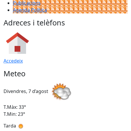
Publicacions
Agenda Política
Adreces i telèfons
Accedeix
Meteo
Divendres, 7 d’agost
D
T.Màx: 33°
T
T.Min: 23°
T
Tarda