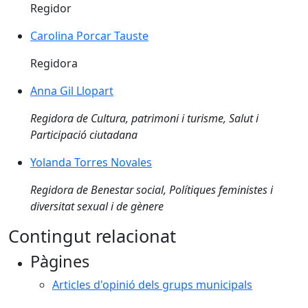
Regidor
Carolina Porcar Tauste
Carolina Porcar Tauste
Regidora
Anna Gil Llopart
Anna Gil Llopart
Regidora de Cultura, patrimoni i turisme, Salut i
Participació ciutadana
Yolanda Torres Novales
Yolanda Torres Novales
Regidora de Benestar social, Polítiques feministes i
diversitat sexual i de gènere
Contingut relacionat
Pàgines
Articles d'opinió dels grups municipals