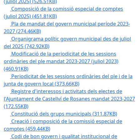
(juliol 2025)
(526.51KB)
Composició de la comissió especial de comptes
(juliol 2025)
(451.81KB)
Pla de mandat del govern municipal període 2023-
2027
(274.46KB)
Organigrama polític govern municipal des de juliol
del 2025
(742.92KB)
Modificació de la periodicitat de les sessions
ordinàries del ple mandat 2023-2027 (juliol 2023)
(460.91KB)
Periodicitat de les sessions ordinàries del ple i de la
junta de govern local
(373.66KB)
Registre d'interessos i activitats dels electes de
l'Ajuntament de Castellví de Rosanes mandat 2023-2027
(172.55KB)
Constitució dels grups municipals
(311.87KB)
Creació i composició de la comissió especial de
comptes
(459.44KB)
Codi de bon govern i qualitat institucional de