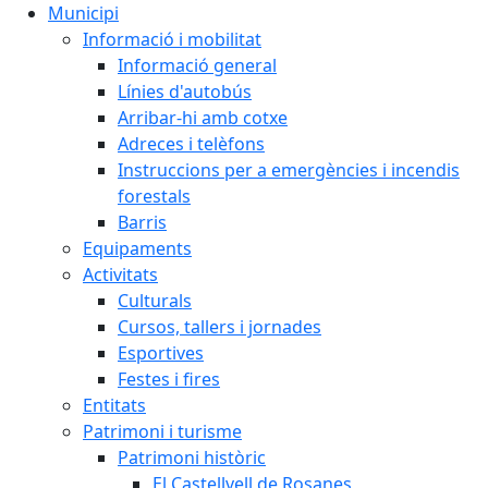
Municipi
Informació i mobilitat
Informació general
Línies d'autobús
Arribar-hi amb cotxe
Adreces i telèfons
Instruccions per a emergències i incendis
forestals
Barris
Equipaments
Activitats
Culturals
Cursos, tallers i jornades
Esportives
Festes i fires
Entitats
Patrimoni i turisme
Patrimoni històric
El Castellvell de Rosanes