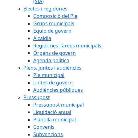
(SIA)
Electes i regidories
Composició del Ple
Grups municipals
Equip de govern
Alcaldia
Regidories i àrees municipals
Òrgans de govern
Agenda política
Plens, juntes i audiències
Ple municipal
Juntes de govern
Audiències públiques
Pressupost
Pressupost municipal
Liquidació anual
Plantilla municipal
Convenis
Subvencions