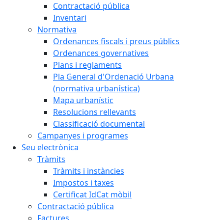
Contractació pública
Inventari
Normativa
Ordenances fiscals i preus públics
Ordenances governatives
Plans i reglaments
Pla General d'Ordenació Urbana
(normativa urbanística)
Mapa urbanístic
Resolucions rellevants
Classificació documental
Campanyes i programes
Seu electrònica
Tràmits
Tràmits i instàncies
Impostos i taxes
Certificat IdCat mòbil
Contractació pública
Factures