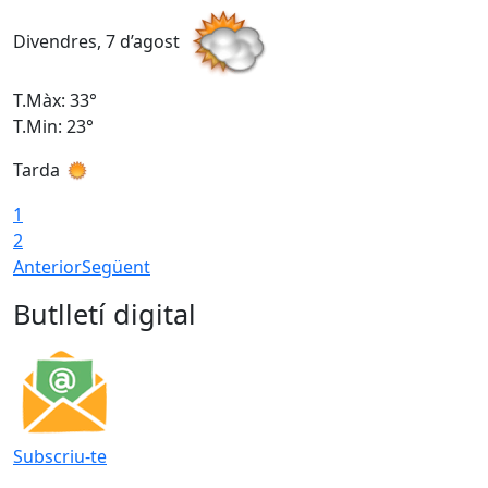
Divendres, 7 d’agost
D
T.Màx: 33°
T
T.Min: 23°
T
Tarda
1
2
Anterior
Següent
Butlletí digital
Subscriu-te