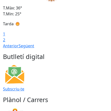
T.Màx: 36°
T
T.Min: 25°
T
Tarda
T
1
2
Anterior
Següent
Butlletí digital
Subscriu-te
Plànol / Carrers