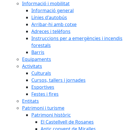
Informació i mobilitat
Informació general
Línies d'autobús
Arribar-hi amb cotxe
Adreces i telèfons
Instruccions per a emergències i incendis
forestals
Barris
Equipaments
Activitats
Culturals
Cursos, tallers i jornades
Esportives
Festes i fires
Entitats
Patrimoni i turisme
Patrimoni històric
El Castellvell de Rosanes
Antic convent de Miralles