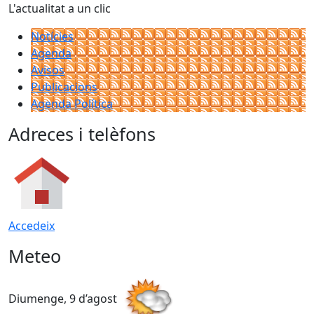
L'actualitat a un clic
Notícies
Agenda
Avisos
Publicacions
Agenda Política
Adreces i telèfons
Accedeix
Meteo
Diumenge, 9 d’agost
D