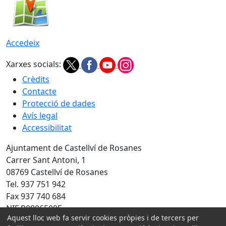
Accedeix
Xarxes socials:
Crèdits
Contacte
Protecció de dades
Avís legal
Accessibilitat
Ajuntament de Castellví de Rosanes
Carrer Sant Antoni, 1
08769 Castellví de Rosanes
Tel. 937 751 942
Fax 937 740 684
NIF P0806500E
Aquest lloc web fa servir cookies pròpies i de tercers per