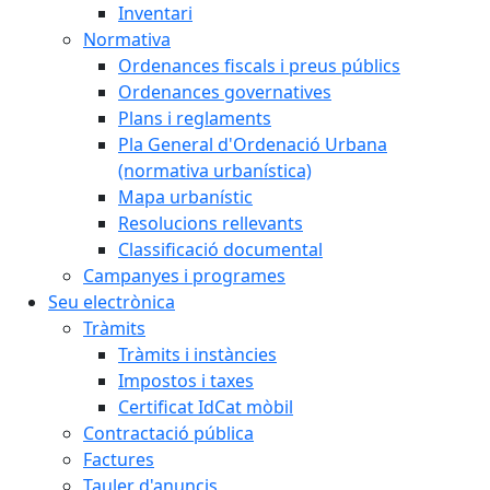
Inventari
Normativa
Ordenances fiscals i preus públics
Ordenances governatives
Plans i reglaments
Pla General d'Ordenació Urbana
(normativa urbanística)
Mapa urbanístic
Resolucions rellevants
Classificació documental
Campanyes i programes
Seu electrònica
Tràmits
Tràmits i instàncies
Impostos i taxes
Certificat IdCat mòbil
Contractació pública
Factures
Tauler d'anuncis