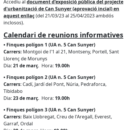
Accediu al
document d'exposició pública del projecte
d'urbanització de Can Sunyer (aprovació incial) en
aquest enllaç
(del 21/03/23 al 25/04/2023 ambdós
inclosos).
Calendari de reunions informatives
• Finques polígon 1 (UA n. 5 Can Sunyer)
Carrers:
Montgoi de l'1 al 21, Montseny, Portell, Sant
Llorenç de Morunys
Dia:
21 de març
. Hora:
19.00h
• Finques polígon 2 (UA n. 5 Can Sunyer)
Carrers
: Cadí, Jardí del Pont, Núria, Pedraforca,
Tibidabo
Dia:
23 de març
. Hora:
19.00h
• Finques polígon 3 (UA n. 5 Can Sunyer)
Carrers:
Baix Llobregat, Creu de l'Aregall, Everest,
Garraf, Ordal