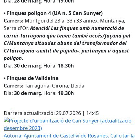
Dia:
28 de març
. Hora:
19.00h
• Finques polígon 4 (UA n. 5 Can Sunyer)
Carrers:
Montgoi del 23 al 33 i 33 annex, Muntanya,
Serra d'Or.
Atenció!
Les finques amb numeració de
carrer Tarragona que tenen també accés/façana pel
C/Muntanya situades abans del transformador del
C/Tarragona -sentit de pujada-, pertanyen a aquest
polígon.
Dia:
30 de març
. Hora:
18.30h
• Finques de Valldaina
Carrers:
Tarragona, Girona, Lleida
Dia:
30 de març
. Hora:
19.30h
Facebook
X
Darrera actualització: 29.07.2026 | 14:45
Projecte d'urbanització de Can Sunyer (actualitzacio des
Autoria: Ajuntament de Castellví de Rosanes. Cal citar la