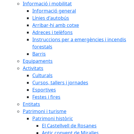
Informació i mobilitat
Informació general
Línies d'autobús
Arribar-hi amb cotxe
Adreces i telèfons
Instruccions per a emergències i incendis
forestals
Barris
Equipaments
Activitats
Culturals
Cursos, tallers i jornades
Esportives
Festes i fires
Entitats
Patrimoni i turisme
Patrimoni històric
El Castellvell de Rosanes
Antic convent de Miralles