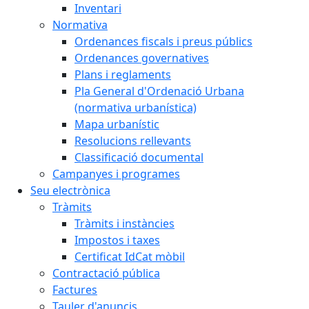
Inventari
Normativa
Ordenances fiscals i preus públics
Ordenances governatives
Plans i reglaments
Pla General d'Ordenació Urbana
(normativa urbanística)
Mapa urbanístic
Resolucions rellevants
Classificació documental
Campanyes i programes
Seu electrònica
Tràmits
Tràmits i instàncies
Impostos i taxes
Certificat IdCat mòbil
Contractació pública
Factures
Tauler d'anuncis