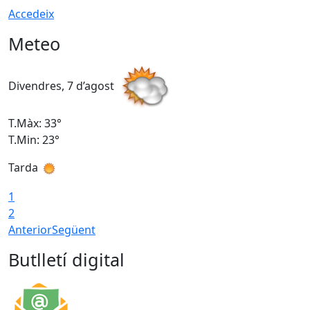
Accedeix
Meteo
Divendres, 7 d’agost
D
T.Màx: 33°
T
T.Min: 23°
T
Tarda
1
2
Anterior
Següent
Butlletí digital