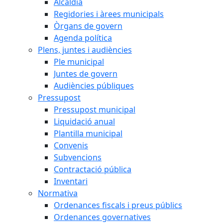
Alcaldia
Regidories i àrees municipals
Òrgans de govern
Agenda política
Plens, juntes i audiències
Ple municipal
Juntes de govern
Audiències públiques
Pressupost
Pressupost municipal
Liquidació anual
Plantilla municipal
Convenis
Subvencions
Contractació pública
Inventari
Normativa
Ordenances fiscals i preus públics
Ordenances governatives