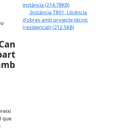
instància
(214.78KB)
Instància TR01- Llicència
d'obres amb projecte tècnic
eu
(residencial)
(212.5KB)
 Can
part
amb
reixi
l que
e