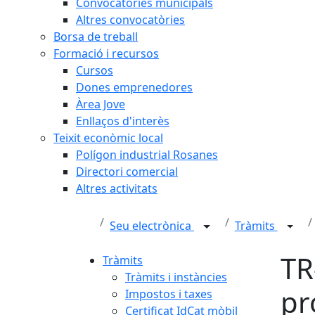
Convocatòries municipals
Altres convocatòries
Borsa de treball
Formació i recursos
Cursos
Dones emprenedores
Àrea Jove
Enllaços d'interès
Teixit econòmic local
Polígon industrial Rosanes
Directori comercial
Altres activitats
Seu electrònica
Tràmits
TR
Tràmits
Tràmits i instàncies
pr
Impostos i taxes
Certificat IdCat mòbil