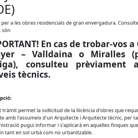
OE)
 per a les obres residencials de gran envergadura. Consult
s són
ORTANT! En cas de trobar-vos a
yer – Valldaina o Miralles (
tiga), consulteu prèviament 
veis tècnics.
pció:
 tràmit permet la sol·licitud de la llicència d'obres que reque
te amb l'assumeix d'un Arquitecte i Arquitecte tècnic, per ta
nistració pugui informar i s'aplicarà en aquelles finques qu
in tant en sol urbà com no urbanitzable.