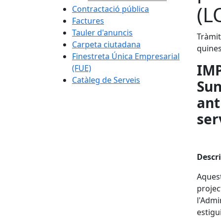
(L
Contractació pública
Factures
Tauler d'anuncis
Tràmit
Carpeta ciutadana
quine
Finestreta Única Empresarial
IMP
(FUE)
Catàleg de Serveis
Sun
an
ser
Descri
Aquest
projec
l'Admi
estigu