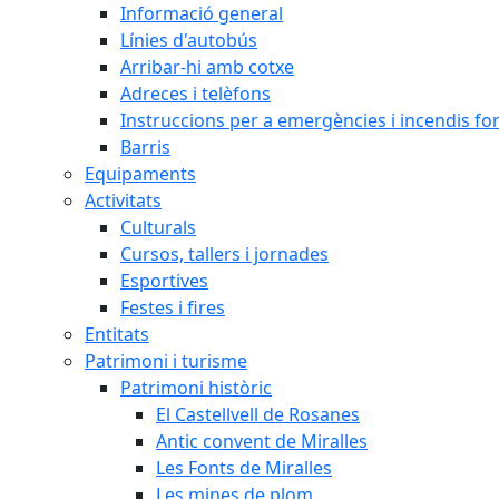
Informació general
Línies d'autobús
Arribar-hi amb cotxe
Adreces i telèfons
Instruccions per a emergències i incendis for
Barris
Equipaments
Activitats
Culturals
Cursos, tallers i jornades
Esportives
Festes i fires
Entitats
Patrimoni i turisme
Patrimoni històric
El Castellvell de Rosanes
Antic convent de Miralles
Les Fonts de Miralles
Les mines de plom