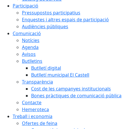
Participació
Pressupostos participatius
Enquestes i altres espais de participació
Audiències públiques
Comunicació
Notícies
Agenda
Avisos
Butlletins
Butlletí digital
Butlletí municipal El Castell
Transparència
Cost de les campanyes institucionals
Bones pràctiques de comunicació pública
Contacte
Hemeroteca
Treball i economia
Ofertes de feina