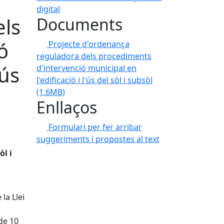
digital
els
Documents
ó
Projecte d'ordenança
reguladora dels procediments
'ús
d'intervenció municipal en
l'edificació i l'ús del sòl i subsòl
(1.6MB)
Enllaços
Formulari per fer arribar
suggeriments i propostes al text
òl i
la Llei
de 10