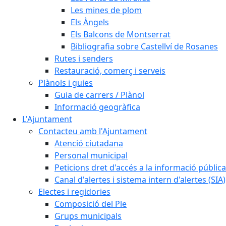
Les mines de plom
Els Àngels
Els Balcons de Montserrat
Bibliografia sobre Castellví de Rosanes
Rutes i senders
Restauració, comerç i serveis
Plànols i guies
Guia de carrers / Plànol
Informació geogràfica
L'Ajuntament
Contacteu amb l'Ajuntament
Atenció ciutadana
Personal municipal
Peticions dret d'accés a la informació pública
Canal d'alertes i sistema intern d'alertes (SIA)
Electes i regidories
Composició del Ple
Grups municipals