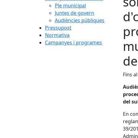
so
Ple municipal
d'
Juntes de govern
Audiències públiques
pr
Pressupost
Normativa
mu
Campanyes i programes
de
Fins al
Audièn
proced
del su
En com
reglam
39/201
Admini