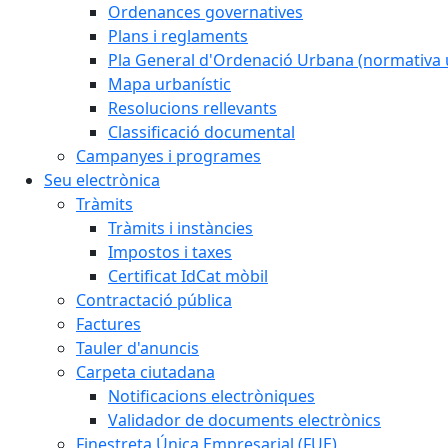
Ordenances governatives
Plans i reglaments
Pla General d'Ordenació Urbana (normativa 
Mapa urbanístic
Resolucions rellevants
Classificació documental
Campanyes i programes
Seu electrònica
Tràmits
Tràmits i instàncies
Impostos i taxes
Certificat IdCat mòbil
Contractació pública
Factures
Tauler d'anuncis
Carpeta ciutadana
Notificacions electròniques
Validador de documents electrònics
Finestreta Única Empresarial (FUE)