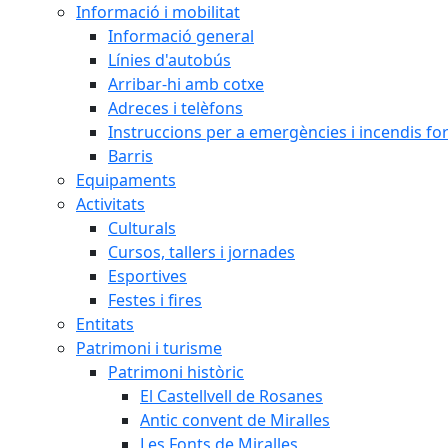
Informació i mobilitat
Informació general
Línies d'autobús
Arribar-hi amb cotxe
Adreces i telèfons
Instruccions per a emergències i incendis for
Barris
Equipaments
Activitats
Culturals
Cursos, tallers i jornades
Esportives
Festes i fires
Entitats
Patrimoni i turisme
Patrimoni històric
El Castellvell de Rosanes
Antic convent de Miralles
Les Fonts de Miralles