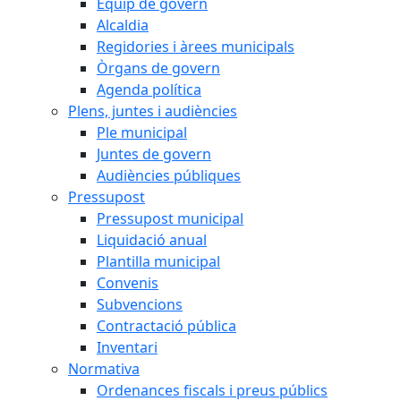
Equip de govern
Alcaldia
Regidories i àrees municipals
Òrgans de govern
Agenda política
Plens, juntes i audiències
Ple municipal
Juntes de govern
Audiències públiques
Pressupost
Pressupost municipal
Liquidació anual
Plantilla municipal
Convenis
Subvencions
Contractació pública
Inventari
Normativa
Ordenances fiscals i preus públics