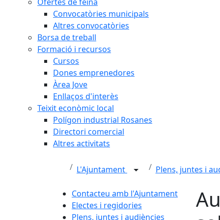
Ofertes de feina
Convocatòries municipals
Altres convocatòries
Borsa de treball
Formació i recursos
Cursos
Dones emprenedores
Àrea Jove
Enllaços d'interès
Teixit econòmic local
Polígon industrial Rosanes
Directori comercial
Altres activitats
L'Ajuntament
Plens, juntes i a
Au
Contacteu amb l'Ajuntament
Electes i regidories
Plens, juntes i audiències