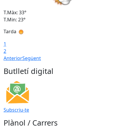
T.Màx: 33°
T
T.Min: 23°
T
Tarda
1
2
Anterior
Següent
Butlletí digital
Subscriu-te
Plànol / Carrers