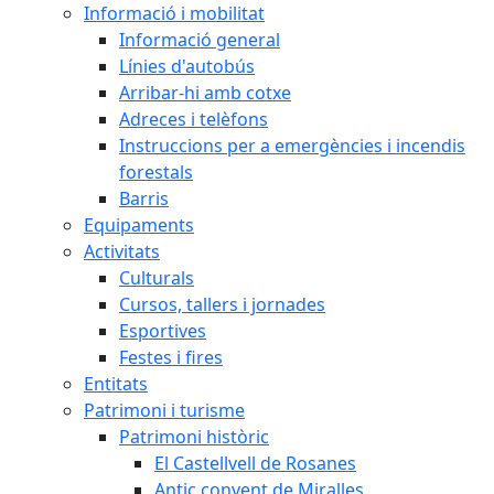
Informació i mobilitat
Informació general
Línies d'autobús
Arribar-hi amb cotxe
Adreces i telèfons
Instruccions per a emergències i incendis
forestals
Barris
Equipaments
Activitats
Culturals
Cursos, tallers i jornades
Esportives
Festes i fires
Entitats
Patrimoni i turisme
Patrimoni històric
El Castellvell de Rosanes
Antic convent de Miralles