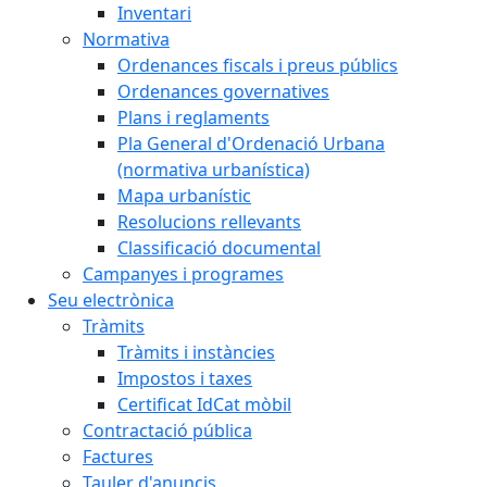
Inventari
Normativa
Ordenances fiscals i preus públics
Ordenances governatives
Plans i reglaments
Pla General d'Ordenació Urbana
(normativa urbanística)
Mapa urbanístic
Resolucions rellevants
Classificació documental
Campanyes i programes
Seu electrònica
Tràmits
Tràmits i instàncies
Impostos i taxes
Certificat IdCat mòbil
Contractació pública
Factures
Tauler d'anuncis