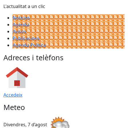
L'actualitat a un clic
Notícies
Agenda
Avisos
Publicacions
Agenda Política
Adreces i telèfons
Accedeix
Meteo
Divendres, 7 d’agost
D