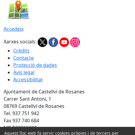
Accedeix
Xarxes socials:
Crèdits
Contacte
Protecció de dades
Avís legal
Accessibilitat
Ajuntament de Castellví de Rosanes
Carrer Sant Antoni, 1
08769 Castellví de Rosanes
Tel. 937 751 942
Fax 937 740 684
NIF P0806500E
Aquest lloc web fa servir cookies pròpies i de tercers per