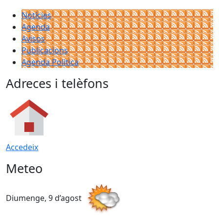
Notícies
Agenda
Avisos
Publicacions
Agenda Política
Adreces i telèfons
Accedeix
Meteo
Diumenge, 9 d’agost
D