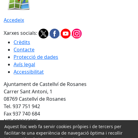
Accedeix
Xarxes socials:
Crèdits
Contacte
Protecció de dades
Avís legal
Accessibilitat
Ajuntament de Castellví de Rosanes
Carrer Sant Antoni, 1
08769 Castellví de Rosanes
Tel. 937 751 942
Fax 937 740 684
NIF P0806500E
Aquest lloc web fa servir cookies pròpies i de tercers per
facilitar-te una experiència de navegació òptima i recollir
Amb la col·laboració de: