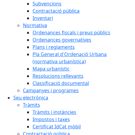
Subvencions
Contractació pública
Inventari
Normativa
Ordenances fiscals i preus públics
Ordenances governatives
Plans i reglaments
Pla General d'Ordenació Urbana
(normativa urbanística)
Mapa urbanístic
Resolucions rellevants
Classificació documental
Campanyes i programes
Seu electrònica
Tràmits
Tràmits i instàncies
Impostos i taxes
Certificat IdCat mòbil
Contractació pública