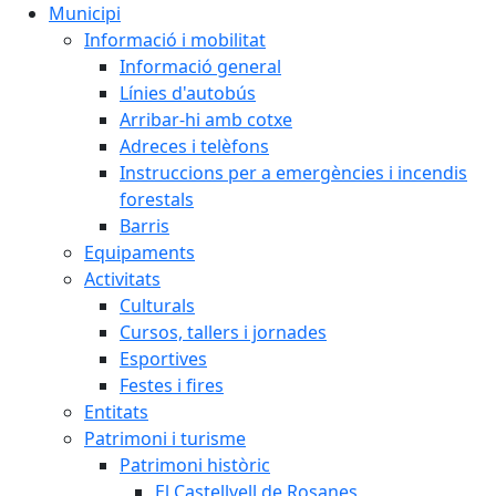
Municipi
Informació i mobilitat
Informació general
Línies d'autobús
Arribar-hi amb cotxe
Adreces i telèfons
Instruccions per a emergències i incendis
forestals
Barris
Equipaments
Activitats
Culturals
Cursos, tallers i jornades
Esportives
Festes i fires
Entitats
Patrimoni i turisme
Patrimoni històric
El Castellvell de Rosanes