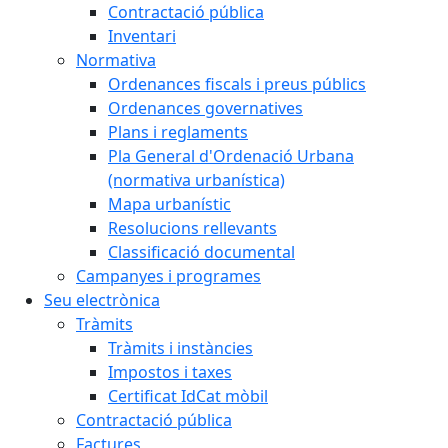
Contractació pública
Inventari
Normativa
Ordenances fiscals i preus públics
Ordenances governatives
Plans i reglaments
Pla General d'Ordenació Urbana
(normativa urbanística)
Mapa urbanístic
Resolucions rellevants
Classificació documental
Campanyes i programes
Seu electrònica
Tràmits
Tràmits i instàncies
Impostos i taxes
Certificat IdCat mòbil
Contractació pública
Factures