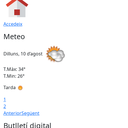
Accedeix
Meteo
Dilluns, 10 d’agost
D
T.Màx: 34°
T
T.Min: 26°
T
Tarda
T
1
2
Anterior
Següent
Butlletí digital