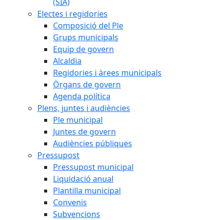
(SIA)
Electes i regidories
Composició del Ple
Grups municipals
Equip de govern
Alcaldia
Regidories i àrees municipals
Òrgans de govern
Agenda política
Plens, juntes i audiències
Ple municipal
Juntes de govern
Audiències públiques
Pressupost
Pressupost municipal
Liquidació anual
Plantilla municipal
Convenis
Subvencions