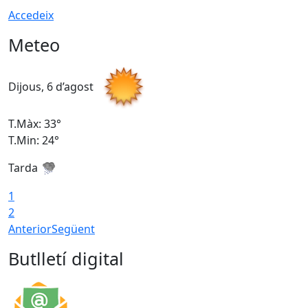
Accedeix
Meteo
Dijous, 6 d’agost
D
T.Màx: 33°
T
T.Min: 24°
T
Tarda
1
2
Anterior
Següent
Butlletí digital