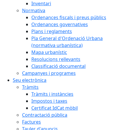
Inventari
Normativa
Ordenances fiscals i preus públics
Ordenances governatives
Plans i reglaments
Pla General d'Ordenació Urbana
(normativa urbanística)
Mapa urbanístic
Resolucions rellevants
Classificació documental
Campanyes i programes
Seu electrònica
Tràmits
Tràmits i instàncies
Impostos i taxes
Certificat IdCat mòbil
Contractació pública
Factures
Tauler d'anuncis