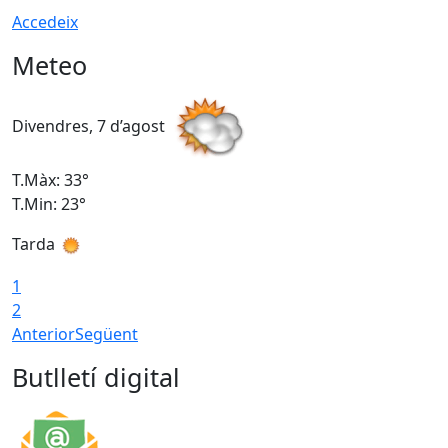
Accedeix
Meteo
Divendres, 7 d’agost
D
T.Màx: 33°
T
T.Min: 23°
T
Tarda
1
2
Anterior
Següent
Butlletí digital