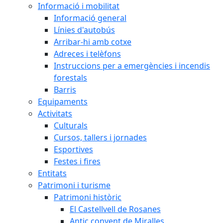
Informació i mobilitat
Informació general
Línies d'autobús
Arribar-hi amb cotxe
Adreces i telèfons
Instruccions per a emergències i incendis
forestals
Barris
Equipaments
Activitats
Culturals
Cursos, tallers i jornades
Esportives
Festes i fires
Entitats
Patrimoni i turisme
Patrimoni històric
El Castellvell de Rosanes
Antic convent de Miralles