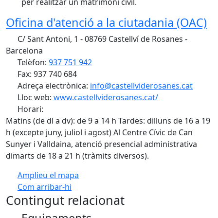
per realitzar un matrimoni civil.
Oficina d'atenció a la ciutadania (OAC)
C/ Sant Antoni, 1 - 08769 Castellví de Rosanes -
Barcelona
Telèfon:
937 751 942
Fax: 937 740 684
Adreça electrònica:
info@castellviderosanes.cat
Lloc web:
www.castellviderosanes.cat/
Horari:
Matins (de dl a dv): de 9 a 14 h Tardes: dilluns de 16 a 19
h (excepte juny, juliol i agost) Al Centre Cívic de Can
Sunyer i Valldaina, atenció presencial administrativa
dimarts de 18 a 21 h (tràmits diversos).
Amplieu el mapa
Com arribar-hi
Leaflet
| ©
OpenStreetMap
contributors
Contingut relacionat
+