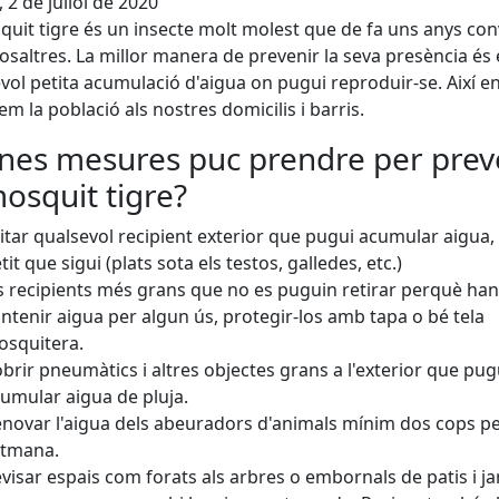
, 2 de juliol de 2020
quit tigre és un insecte molt molest que de fa uns anys con
saltres. La millor manera de prevenir la seva presència és 
vol petita acumulació d'aigua on pugui reproduir-se. Així e
em la població als nostres domicilis i barris.
nes mesures puc prendre per prev
mosquit tigre?
itar qualsevol recipient exterior que pugui acumular aigua,
tit que sigui (plats sota els testos, galledes, etc.)
s recipients més grans que no es puguin retirar perquè han
ntenir aigua per algun ús, protegir-los amb tapa o bé tela
squitera.
brir pneumàtics i altres objectes grans a l'exterior que pug
umular aigua de pluja.
novar l'aigua dels abeuradors d'animals mínim dos cops p
etmana.
visar espais com forats als arbres o embornals de patis i ja