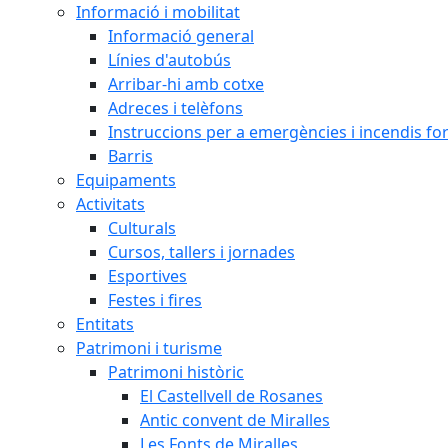
Informació i mobilitat
Informació general
Línies d'autobús
Arribar-hi amb cotxe
Adreces i telèfons
Instruccions per a emergències i incendis for
Barris
Equipaments
Activitats
Culturals
Cursos, tallers i jornades
Esportives
Festes i fires
Entitats
Patrimoni i turisme
Patrimoni històric
El Castellvell de Rosanes
Antic convent de Miralles
Les Fonts de Miralles