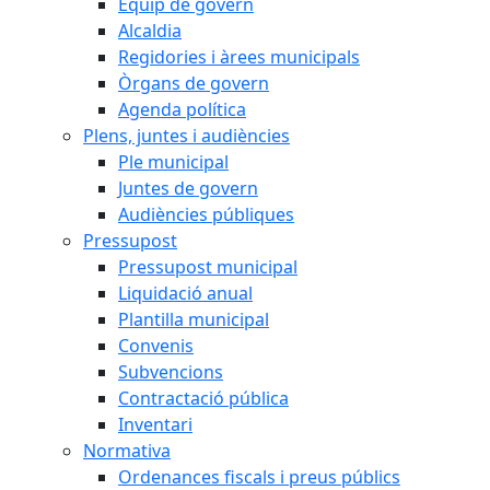
Equip de govern
Alcaldia
Regidories i àrees municipals
Òrgans de govern
Agenda política
Plens, juntes i audiències
Ple municipal
Juntes de govern
Audiències públiques
Pressupost
Pressupost municipal
Liquidació anual
Plantilla municipal
Convenis
Subvencions
Contractació pública
Inventari
Normativa
Ordenances fiscals i preus públics