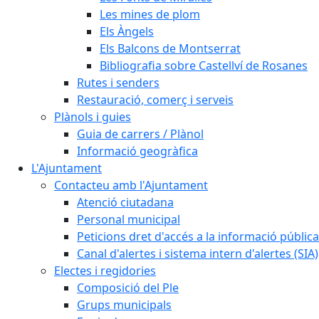
Les mines de plom
Els Àngels
Els Balcons de Montserrat
Bibliografia sobre Castellví de Rosanes
Rutes i senders
Restauració, comerç i serveis
Plànols i guies
Guia de carrers / Plànol
Informació geogràfica
L'Ajuntament
Contacteu amb l'Ajuntament
Atenció ciutadana
Personal municipal
Peticions dret d'accés a la informació pública
Canal d'alertes i sistema intern d'alertes (SIA)
Electes i regidories
Composició del Ple
Grups municipals