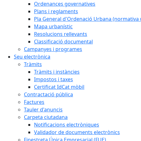
Ordenances governatives
Plans i reglaments
Pla General d'Ordenació Urbana (normativa 
Mapa urbanístic
Resolucions rellevants
Classificació documental
Campanyes i programes
Seu electrònica
Tràmits
Tràmits i instàncies
Impostos i taxes
Certificat IdCat mòbil
Contractació pública
Factures
Tauler d'anuncis
Carpeta ciutadana
Notificacions electròniques
Validador de documents electrònics
Finestreta Única Empresarial (FUE)