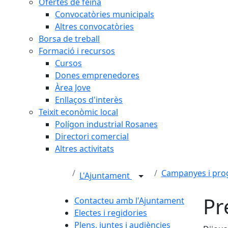
Ofertes de feina
Convocatòries municipals
Altres convocatòries
Borsa de treball
Formació i recursos
Cursos
Dones emprenedores
Àrea Jove
Enllaços d'interès
Teixit econòmic local
Polígon industrial Rosanes
Directori comercial
Altres activitats
Campanyes i pr
L'Ajuntament
Pr
Contacteu amb l'Ajuntament
Electes i regidories
Plens, juntes i audiències