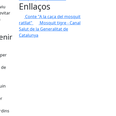
Enllaços
viu
evitar
Conte "A la caça del mosquit
n
ratllat"
Mosquit tigre - Canal
Salut de la Generalitat de
enir
Catalunya
 per
 de
uin
er
rdins