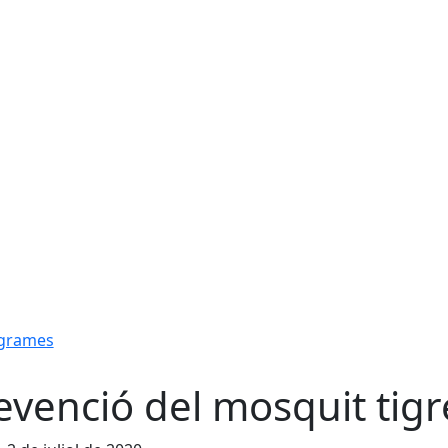
ogrames
evenció del mosquit tigr