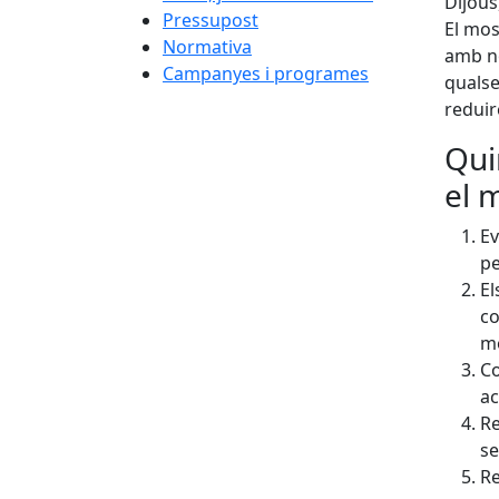
Dijous
Pressupost
El mos
Normativa
amb no
Campanyes i programes
qualse
reduir
Qui
el 
Ev
pe
El
co
mo
Co
ac
Re
s
Re