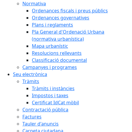
Normativa
Ordenances fiscals i preus públics
Ordenances governatives
Plans i reglaments
Pla General d'Ordenació Urbana
(normativa urbanística)
Mapa urbanístic
Resolucions rellevants
Classificació documental
Campanyes i programes
Seu electrònica
Tràmits
Tràmits i instàncies
Impostos i taxes
Certificat IdCat mòbil
Contractació pública
Factures
Tauler d'anuncis
Carpeta ciutadana