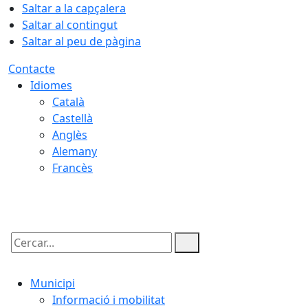
Saltar a la capçalera
Saltar al contingut
Saltar al peu de pàgina
Contacte
Idiomes
Català
Castellà
Anglès
Alemany
Francès
09.08.2026 | 03:16
Cercar:
Municipi
Informació i mobilitat