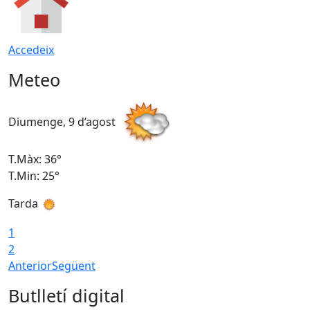
Accedeix
Meteo
Diumenge, 9 d’agost
D
T.Màx: 36°
T
T.Min: 25°
T
Tarda
T
1
2
Anterior
Següent
Butlletí digital