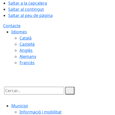
Saltar a la capçalera
Saltar al contingut
Saltar al peu de pàgina
Contacte
Idiomes
Català
Castellà
Anglès
Alemany
Francès
06.08.2026 | 08:27
Cercar:
Municipi
Informació i mobilitat