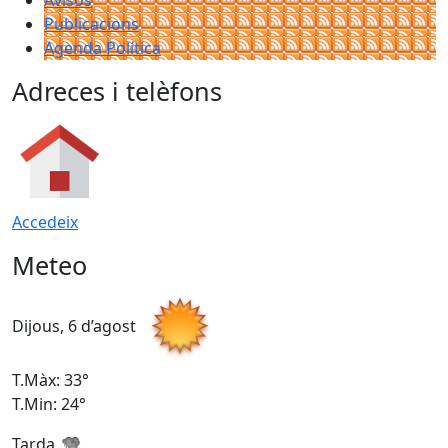
Avisos
Publicacions
Agenda Política
Adreces i telèfons
Accedeix
Meteo
Dijous, 6 d’agost
D
T.Màx: 33°
T
T.Min: 24°
T
Tarda