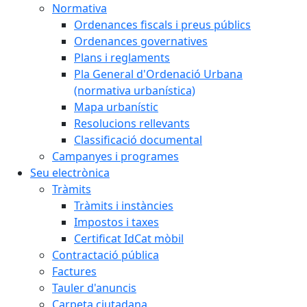
Normativa
Ordenances fiscals i preus públics
Ordenances governatives
Plans i reglaments
Pla General d'Ordenació Urbana
(normativa urbanística)
Mapa urbanístic
Resolucions rellevants
Classificació documental
Campanyes i programes
Seu electrònica
Tràmits
Tràmits i instàncies
Impostos i taxes
Certificat IdCat mòbil
Contractació pública
Factures
Tauler d'anuncis
Carpeta ciutadana