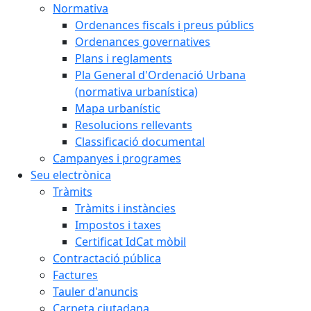
Normativa
Ordenances fiscals i preus públics
Ordenances governatives
Plans i reglaments
Pla General d'Ordenació Urbana
(normativa urbanística)
Mapa urbanístic
Resolucions rellevants
Classificació documental
Campanyes i programes
Seu electrònica
Tràmits
Tràmits i instàncies
Impostos i taxes
Certificat IdCat mòbil
Contractació pública
Factures
Tauler d'anuncis
Carpeta ciutadana