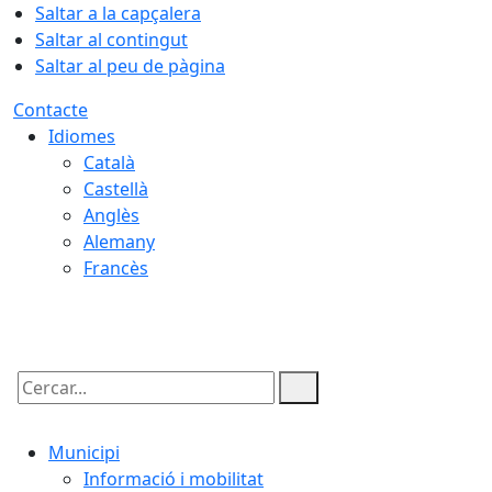
Saltar a la capçalera
Saltar al contingut
Saltar al peu de pàgina
Contacte
Idiomes
Català
Castellà
Anglès
Alemany
Francès
07.08.2026 | 14:51
Cercar:
Municipi
Informació i mobilitat