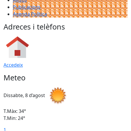
Avisos
Publicacions
Agenda Política
Adreces i telèfons
Accedeix
Meteo
Dissabte, 8 d’agost
D
T.Màx: 34°
T
T.Min: 24°
T
1