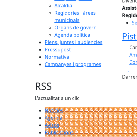
Divend
Alcaldia
Assis
Regidories i àrees
Regid
municipals
Se
Òrgans de govern
Pis
Agenda política
Plens, juntes i audiències
Car
Pressupost
Am
Normativa
Com
Campanyes i programes
Fa
+
Darrer
−
RSS
L'actualitat a un clic
Notícies
Agenda
Avisos
Publicacions