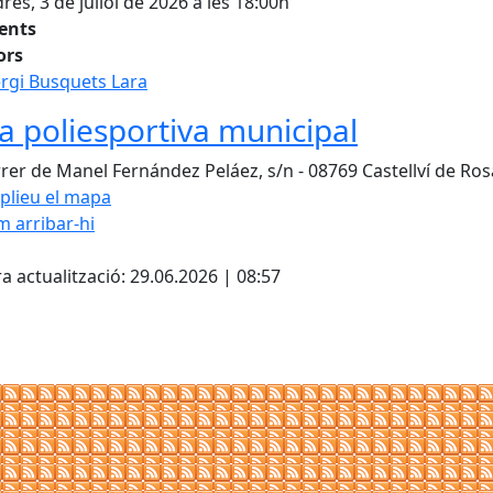
res, 3 de juliol de 2026 a les 18:00h
tents
ors
rgi Busquets Lara
ta poliesportiva municipal
rer de Manel Fernández Peláez, s/n - 08769 Castellví de Ros
plieu el mapa
 arribar-hi
cebook
X
a actualització: 29.06.2026 | 08:57