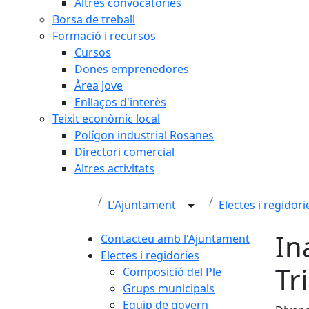
Altres convocatòries
Borsa de treball
Formació i recursos
Cursos
Dones emprenedores
Àrea Jove
Enllaços d'interès
Teixit econòmic local
Polígon industrial Rosanes
Directori comercial
Altres activitats
L'Ajuntament
Electes i regidor
In
Contacteu amb l'Ajuntament
Electes i regidories
Tri
Composició del Ple
Grups municipals
Equip de govern