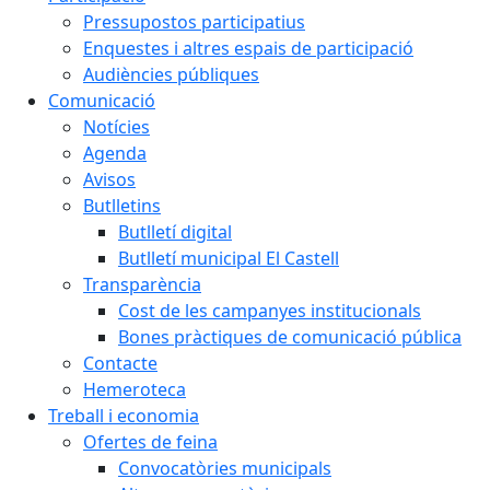
Pressupostos participatius
Enquestes i altres espais de participació
Audiències públiques
Comunicació
Notícies
Agenda
Avisos
Butlletins
Butlletí digital
Butlletí municipal El Castell
Transparència
Cost de les campanyes institucionals
Bones pràctiques de comunicació pública
Contacte
Hemeroteca
Treball i economia
Ofertes de feina
Convocatòries municipals