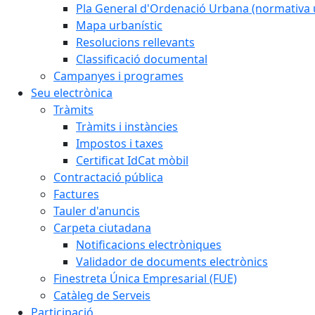
Pla General d'Ordenació Urbana (normativa 
Mapa urbanístic
Resolucions rellevants
Classificació documental
Campanyes i programes
Seu electrònica
Tràmits
Tràmits i instàncies
Impostos i taxes
Certificat IdCat mòbil
Contractació pública
Factures
Tauler d'anuncis
Carpeta ciutadana
Notificacions electròniques
Validador de documents electrònics
Finestreta Única Empresarial (FUE)
Catàleg de Serveis
Participació