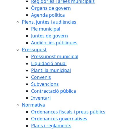
Regidories i àrees municipals
Òrgans de govern
Agenda política
Plens, juntes i audiències
Ple municipal
Juntes de govern
Audiències públiques
Pressupost
Pressupost municipal
Liquidació anual
Plantilla municipal
Convenis
Subvencions
Contractació pública
Inventari
Normativa
Ordenances fiscals i preus públics
Ordenances governatives
Plans i reglaments