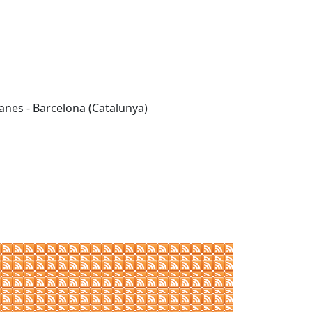
anes - Barcelona (Catalunya)
Leaflet
| ©
OpenStreetMap
contributors