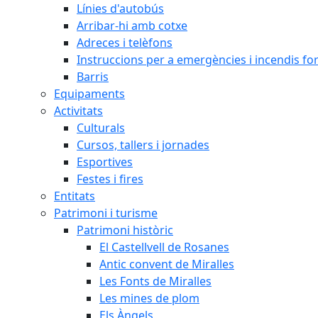
Línies d'autobús
Arribar-hi amb cotxe
Adreces i telèfons
Instruccions per a emergències i incendis for
Barris
Equipaments
Activitats
Culturals
Cursos, tallers i jornades
Esportives
Festes i fires
Entitats
Patrimoni i turisme
Patrimoni històric
El Castellvell de Rosanes
Antic convent de Miralles
Les Fonts de Miralles
Les mines de plom
Els Àngels