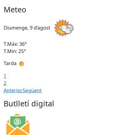
Meteo
Diumenge, 9 d’agost
D
T.Màx: 36°
T
T.Min: 25°
T
Tarda
T
1
2
Anterior
Següent
Butlletí digital