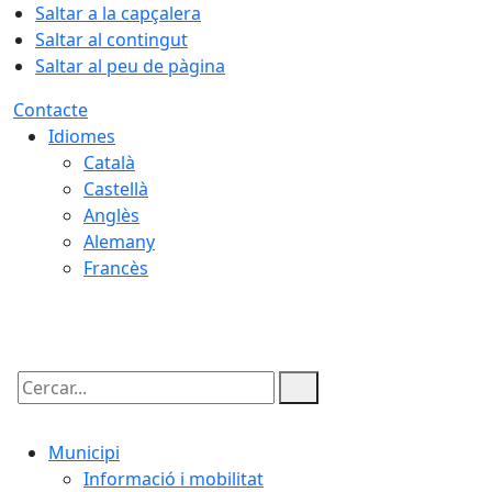
Saltar a la capçalera
Saltar al contingut
Saltar al peu de pàgina
Contacte
Idiomes
Català
Castellà
Anglès
Alemany
Francès
08.08.2026 | 16:22
Cercar:
Municipi
Informació i mobilitat