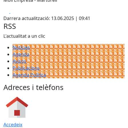
Molí Empresa - Martorell
Facebook
X
Darrera actualització: 13.06.2025 | 09:41
RSS
L'actualitat a un clic
Notícies
Agenda
Avisos
Publicacions
Agenda Política
Adreces i telèfons
Accedeix