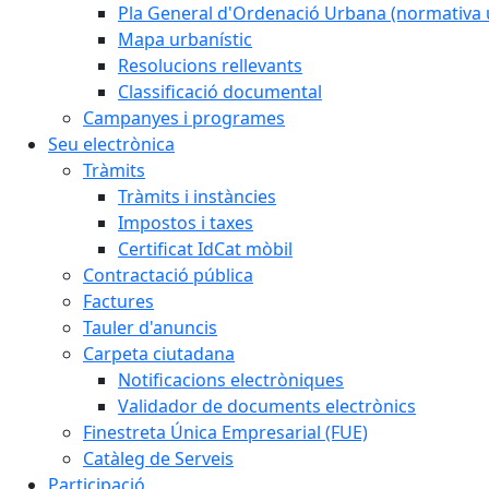
Pla General d'Ordenació Urbana (normativa 
Mapa urbanístic
Resolucions rellevants
Classificació documental
Campanyes i programes
Seu electrònica
Tràmits
Tràmits i instàncies
Impostos i taxes
Certificat IdCat mòbil
Contractació pública
Factures
Tauler d'anuncis
Carpeta ciutadana
Notificacions electròniques
Validador de documents electrònics
Finestreta Única Empresarial (FUE)
Catàleg de Serveis
Participació