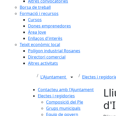
Altres convocatòries
Borsa de treball
Formació i recursos
Cursos
Dones emprenedores
Àrea Jove
Enllaços d'interès
Teixit econòmic local
Polígon industrial Rosanes
Directori comercial
Altres activitats
L'Ajuntament
Electes i regidor
Ll
Contacteu amb l'Ajuntament
Electes i regidories
d'
Composició del Ple
Grups municipals
Equip de govern