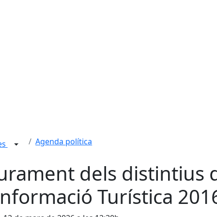
Agenda política
ies
iurament dels distintius 
Informació Turística 201