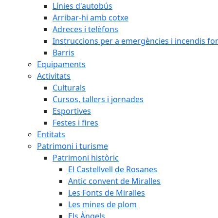
Línies d'autobús
Arribar-hi amb cotxe
Adreces i telèfons
Instruccions per a emergències i incendis for
Barris
Equipaments
Activitats
Culturals
Cursos, tallers i jornades
Esportives
Festes i fires
Entitats
Patrimoni i turisme
Patrimoni històric
El Castellvell de Rosanes
Antic convent de Miralles
Les Fonts de Miralles
Les mines de plom
Els Àngels