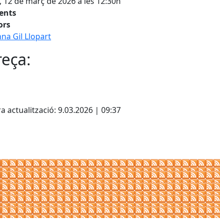
, 12 de març de 2026 a les 12:30h
tents
ors
na Gil Llopart
eça:
cebook
X
a actualització: 9.03.2026 | 09:37