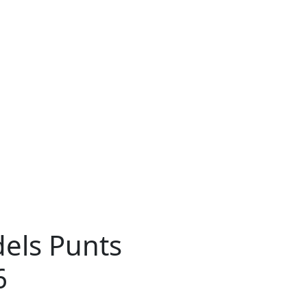
dels Punts
6