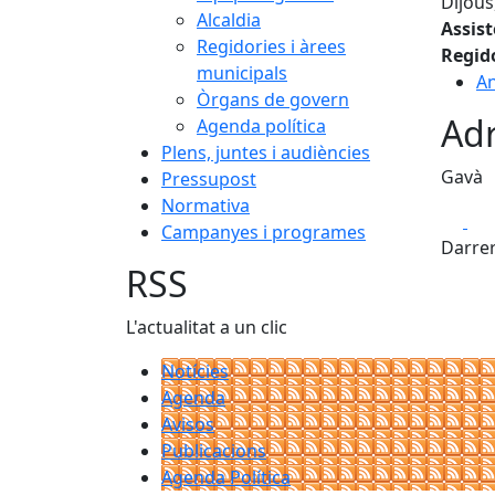
Dijous
Alcaldia
Assis
Regidories i àrees
Regid
municipals
An
Òrgans de govern
Adr
Agenda política
Plens, juntes i audiències
Gavà
Pressupost
Normativa
Fa
Campanyes i programes
Darrer
RSS
L'actualitat a un clic
Notícies
Agenda
Avisos
Publicacions
Agenda Política