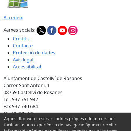
Accedeix
Xarxes socials:
Crèdits
Contacte
Protecció de dades
Avís legal
Accessibilitat
Ajuntament de Castellví de Rosanes
Carrer Sant Antoni, 1
08769 Castellví de Rosanes
Tel. 937 751 942
Fax 937 740 684
NIF P0806500E
Aquest lloc web fa servir cookies pròpies i de tercers per
Amb la col·laboració de:
facilitar-te una experiència de navegació òptima i recollir
informació anònima per millorar i adaptar-nos a les teves