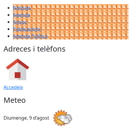
Notícies
Agenda
Avisos
Publicacions
Agenda Política
Adreces i telèfons
Accedeix
Meteo
Diumenge, 9 d’agost
D