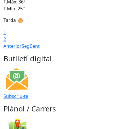
T.Màx: 36°
T
T.Min: 25°
T
Tarda
T
1
2
Anterior
Següent
Butlletí digital
Subscriu-te
Plànol / Carrers