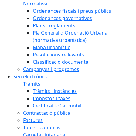
Normativa
Ordenances fiscals i preus públics
Ordenances governatives
Plans i reglaments
Pla General d'Ordenació Urbana
(normativa urbanística)
Mapa urbanístic
Resolucions rellevants
Classificació documental
Campanyes i programes
Seu electrònica
Tràmits
Tràmits i instàncies
Impostos i taxes
Certificat IdCat mòbil
Contractació pública
Factures
Tauler d'anuncis
Carpeta ciutadana