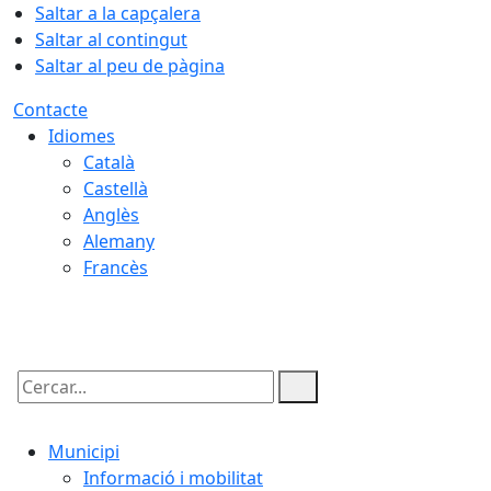
Saltar a la capçalera
Saltar al contingut
Saltar al peu de pàgina
Contacte
Idiomes
Català
Castellà
Anglès
Alemany
Francès
08.08.2026 | 18:33
Cercar:
Municipi
Informació i mobilitat