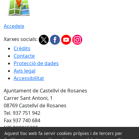
Accedeix
Xarxes socials:
Crèdits
Contacte
Protecció de dades
Avís legal
Accessibilitat
Ajuntament de Castellví de Rosanes
Carrer Sant Antoni, 1
08769 Castellví de Rosanes
Tel. 937 751 942
Fax 937 740 684
NIF P0806500E
Aquest lloc web fa servir cookies pròpies i de tercers per