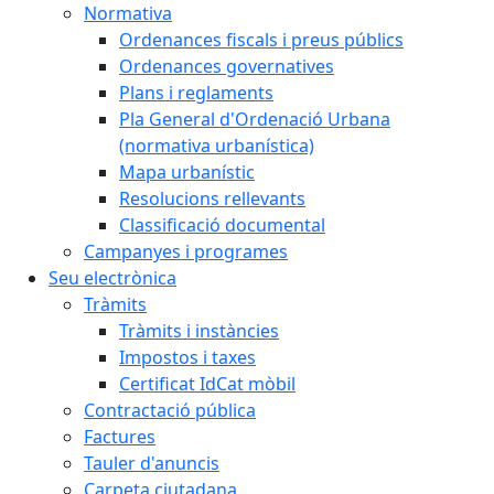
Normativa
Ordenances fiscals i preus públics
Ordenances governatives
Plans i reglaments
Pla General d'Ordenació Urbana
(normativa urbanística)
Mapa urbanístic
Resolucions rellevants
Classificació documental
Campanyes i programes
Seu electrònica
Tràmits
Tràmits i instàncies
Impostos i taxes
Certificat IdCat mòbil
Contractació pública
Factures
Tauler d'anuncis
Carpeta ciutadana