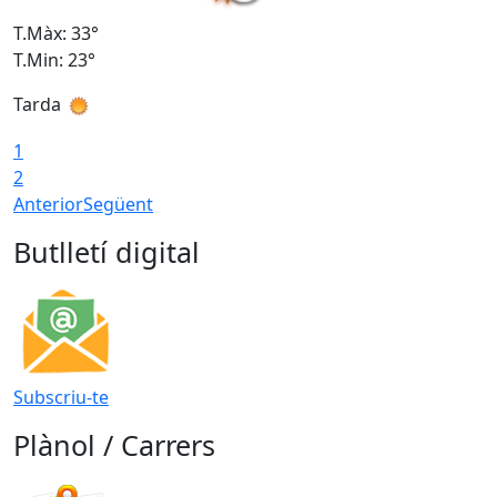
T.Màx: 33°
T
T.Min: 23°
T
Tarda
1
2
Anterior
Següent
Butlletí digital
Subscriu-te
Plànol / Carrers