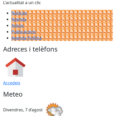
L'actualitat a un clic
Notícies
Agenda
Avisos
Publicacions
Agenda Política
Adreces i telèfons
Accedeix
Meteo
Divendres, 7 d’agost
D