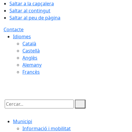
Saltar a la capçalera
Saltar al contingut
Saltar al peu de pàgina
Contacte
Idiomes
Català
Castellà
Anglès
Alemany
Francès
07.08.2026 | 12:08
Cercar:
Municipi
Informació i mobilitat