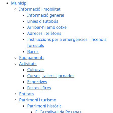
Municipi
Informació i mobilitat
Informació general
Línies d'autobús
Arribar-hi amb cotxe
Adreces i telèfons
Instruccions per a emergències i incendis
forestals
Barris
Equipaments
Activitats
Culturals
Cursos, tallers i jornades
Esportives
Festes i fires
Entitats
Patrimoni i turisme
Patrimoni històric
El Castellvell de Rosanes