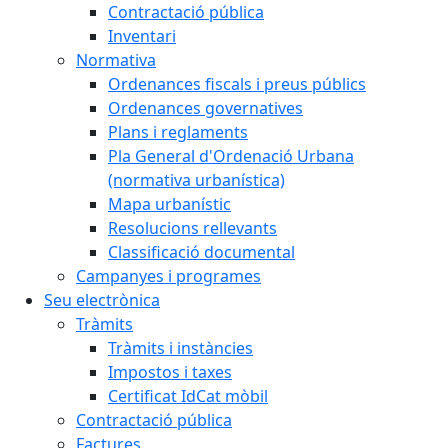
Contractació pública
Inventari
Normativa
Ordenances fiscals i preus públics
Ordenances governatives
Plans i reglaments
Pla General d'Ordenació Urbana
(normativa urbanística)
Mapa urbanístic
Resolucions rellevants
Classificació documental
Campanyes i programes
Seu electrònica
Tràmits
Tràmits i instàncies
Impostos i taxes
Certificat IdCat mòbil
Contractació pública
Factures