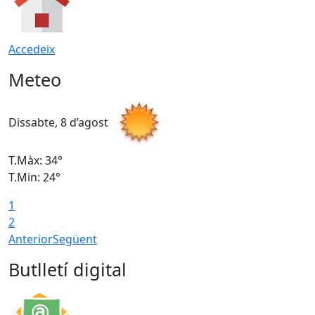
Accedeix
Meteo
Dissabte, 8 d’agost
D
T.Màx: 34°
T
T.Min: 24°
T
1
2
Anterior
Següent
Butlletí digital