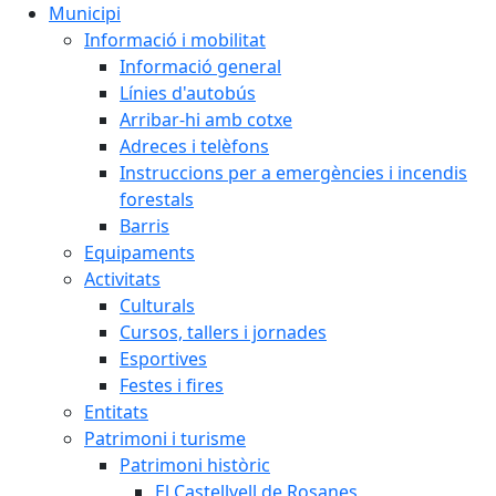
Municipi
Informació i mobilitat
Informació general
Línies d'autobús
Arribar-hi amb cotxe
Adreces i telèfons
Instruccions per a emergències i incendis
forestals
Barris
Equipaments
Activitats
Culturals
Cursos, tallers i jornades
Esportives
Festes i fires
Entitats
Patrimoni i turisme
Patrimoni històric
El Castellvell de Rosanes