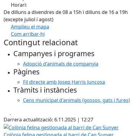
Horari:
De dilluns a divendres de 08 a 15h i dilluns de 16 a 19h
(excepte juliol i agost)
Amplieu el mapa
Com arribar-hi
Leaflet
| ©
OpenStreetMap
contributors
Contingut relacionat
+
Campanyes i programes
−
Adopció d'animals de companyia
Pàgines
Fil directe amb Josep Harris Juncosa
Tràmits i instàncies
Cens municipal d'animals (gossos, gats i fures)
Facebook
X
Darrera actualització: 6.11.2025 | 12:27
Colònia felina gestionada al barri de Can Sunyer
Colònia felina gestionada al barri de Can Sunyer