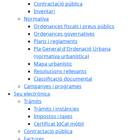
Contractació pública
Inventari
Normativa
Ordenances fiscals i preus públics
Ordenances governatives
Plans i reglaments
Pla General d'Ordenació Urbana
(normativa urbanística)
Mapa urbanístic
Resolucions rellevants
Classificació documental
Campanyes i programes
Seu electrònica
Tràmits
Tràmits i instàncies
Impostos i taxes
Certificat IdCat mòbil
Contractació pública
Factures