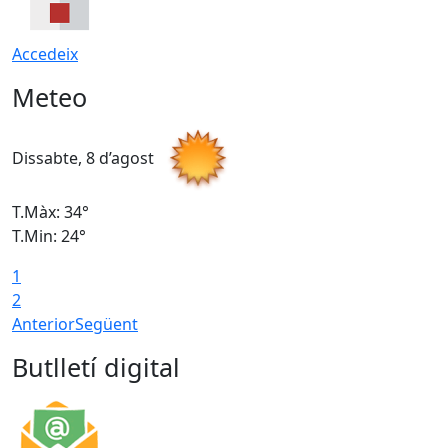
Accedeix
Meteo
Dissabte, 8 d’agost
D
T.Màx: 34°
T
T.Min: 24°
T
1
2
Anterior
Següent
Butlletí digital