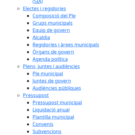
(SIA)
Electes i regidories
Composició del Ple
Grups municipals
Equip de govern
Alcaldia
Regidories i àrees municipals
Òrgans de govern
Agenda política
Plens, juntes i audiències
Ple municipal
Juntes de govern
Audiències públiques
Pressupost
Pressupost municipal
Liquidació anual
Plantilla municipal
Convenis
Subvencions