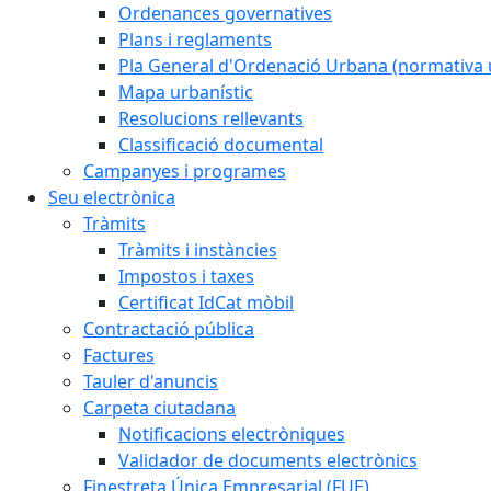
Ordenances governatives
Plans i reglaments
Pla General d'Ordenació Urbana (normativa 
Mapa urbanístic
Resolucions rellevants
Classificació documental
Campanyes i programes
Seu electrònica
Tràmits
Tràmits i instàncies
Impostos i taxes
Certificat IdCat mòbil
Contractació pública
Factures
Tauler d'anuncis
Carpeta ciutadana
Notificacions electròniques
Validador de documents electrònics
Finestreta Única Empresarial (FUE)