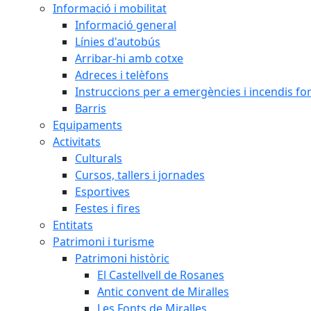
Informació i mobilitat
Informació general
Línies d'autobús
Arribar-hi amb cotxe
Adreces i telèfons
Instruccions per a emergències i incendis for
Barris
Equipaments
Activitats
Culturals
Cursos, tallers i jornades
Esportives
Festes i fires
Entitats
Patrimoni i turisme
Patrimoni històric
El Castellvell de Rosanes
Antic convent de Miralles
Les Fonts de Miralles