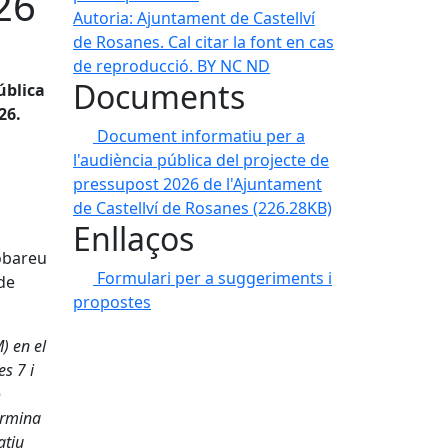
26
Autoria: Ajuntament de Castellví
de Rosanes. Cal citar la font en cas
de reproducció. BY NC ND
Documents
ública
26.
Document informatiu per a
l'audiència pública del projecte de
pressupost 2026 de l'Ajuntament
de Castellví de Rosanes
(226.28KB)
Enllaços
obareu
Formulari per a suggeriments i
de
propostes
) en el
es 7 i
ó
ermina
atiu