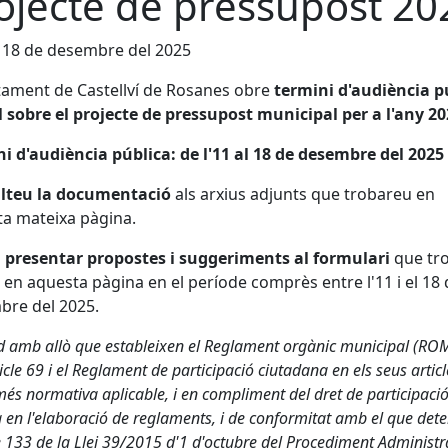
ojecte de pressupost 20
l 18 de desembre del 2025
tament de Castellví de Rosanes obre
termini d'audiència p
l sobre el projecte de pressupost municipal per a l'any 20
i d'audiència pública: de l'11 al 18 de desembre del 2025
lteu la documentació
als arxius adjunts que trobareu en
a mateixa pàgina.
 presentar propostes i suggeriments al formulari
que tr
 en aquesta pàgina en el període comprès entre l'11 i el 18 
bre del 2025.
d amb allò que estableixen el Reglament orgànic municipal (ROM
icle 69 i el Reglament de participació ciutadana en els seus articl
més normativa aplicable, i en compliment del dret de participaci
a en l'elaboració de reglaments, i de conformitat amb el que det
le 133 de la Llei 39/2015 d'1 d'octubre del Procediment Administr