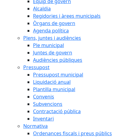
Equip de govern
Alcaldia
Regidories i àrees municipals
Òrgans de govern
Agenda política
Plens, juntes i audiències
Ple municipal
Juntes de govern
Audiències públiques
Pressupost
Pressupost municipal
Liquidació anual
Plantilla municipal
Convenis
Subvencions
Contractació pública
Inventari
Normativa
Ordenances fiscals i preus públics