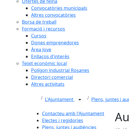
Ofertes de feina
Convocatòries municipals
Altres convocatòries
Borsa de treball
Formació i recursos
Cursos
Dones emprenedores
Àrea Jove
Enllaços d'interès
Teixit econòmic local
Polígon industrial Rosanes
Directori comercial
Altres activitats
L'Ajuntament
Plens, juntes i a
Au
Contacteu amb l'Ajuntament
Electes i regidories
Plens, juntes i audiències