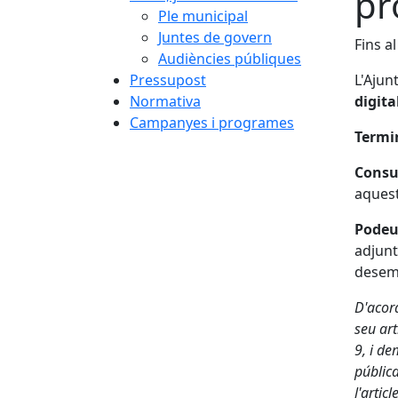
pr
Ple municipal
Juntes de govern
Fins a
Audiències públiques
Pressupost
L'Ajun
Normativa
digita
Campanyes i programes
Termin
Consu
aquest
Podeu
adjunt
desem
D'acor
seu art
9, i de
públic
l'artic