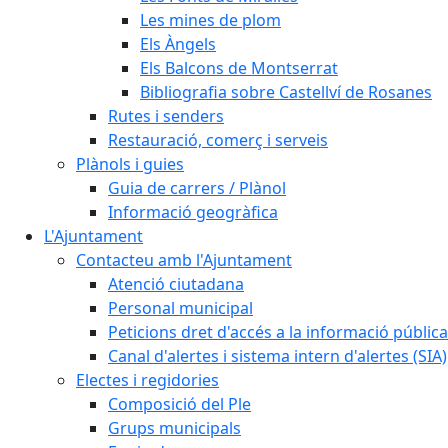
Les mines de plom
Els Àngels
Els Balcons de Montserrat
Bibliografia sobre Castellví de Rosanes
Rutes i senders
Restauració, comerç i serveis
Plànols i guies
Guia de carrers / Plànol
Informació geogràfica
L'Ajuntament
Contacteu amb l'Ajuntament
Atenció ciutadana
Personal municipal
Peticions dret d'accés a la informació pública
Canal d'alertes i sistema intern d'alertes (SIA)
Electes i regidories
Composició del Ple
Grups municipals