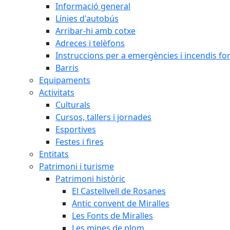
Informació general
Línies d'autobús
Arribar-hi amb cotxe
Adreces i telèfons
Instruccions per a emergències i incendis for
Barris
Equipaments
Activitats
Culturals
Cursos, tallers i jornades
Esportives
Festes i fires
Entitats
Patrimoni i turisme
Patrimoni històric
El Castellvell de Rosanes
Antic convent de Miralles
Les Fonts de Miralles
Les mines de plom