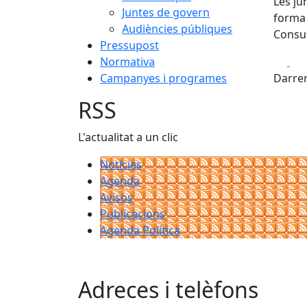
Les ju
Juntes de govern
forma 
Audiències públiques
Consul
Pressupost
Fa
Normativa
Campanyes i programes
Darrer
RSS
L'actualitat a un clic
Notícies
Agenda
Avisos
Publicacions
Agenda Política
Adreces i telèfons