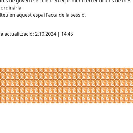
ntes de govern se celebren el primer i tercer dilluns de mes
ordinària.
teu en aquest espai l'acta de la sessió.
cebook
X
a actualització: 2.10.2024 | 14:45