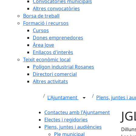
Convocatòries municipals
Altres convocatòries
Borsa de treball
Formació i recursos
Cursos
Dones emprenedores
Àrea Jove
Enllaços d'interès
Teixit econòmic local
Polígon industrial Rosanes
Directori comercial
Altres activitats
L'Ajuntament
Plens, juntes i a
JG
Contacteu amb l'Ajuntament
Electes i regidories
Plens, juntes i audiències
Dillun
Ple municipal