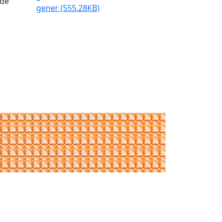
 de
gener
(555.28KB)