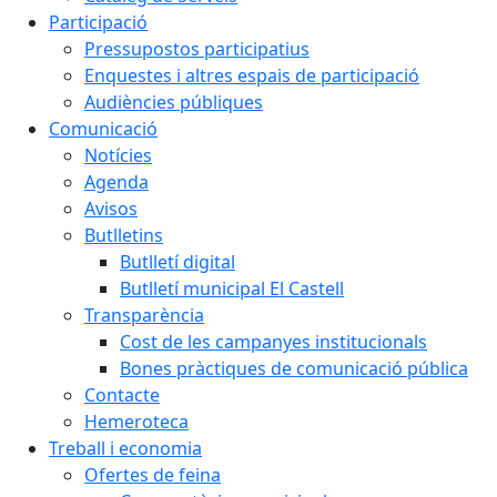
Participació
Pressupostos participatius
Enquestes i altres espais de participació
Audiències públiques
Comunicació
Notícies
Agenda
Avisos
Butlletins
Butlletí digital
Butlletí municipal El Castell
Transparència
Cost de les campanyes institucionals
Bones pràctiques de comunicació pública
Contacte
Hemeroteca
Treball i economia
Ofertes de feina