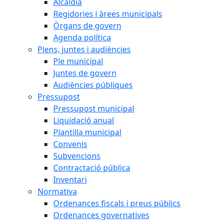
Alcaldia
Regidories i àrees municipals
Òrgans de govern
Agenda política
Plens, juntes i audiències
Ple municipal
Juntes de govern
Audiències públiques
Pressupost
Pressupost municipal
Liquidació anual
Plantilla municipal
Convenis
Subvencions
Contractació pública
Inventari
Normativa
Ordenances fiscals i preus públics
Ordenances governatives