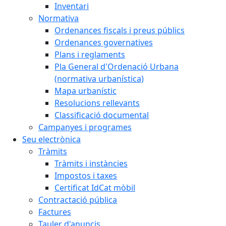
Inventari
Normativa
Ordenances fiscals i preus públics
Ordenances governatives
Plans i reglaments
Pla General d'Ordenació Urbana
(normativa urbanística)
Mapa urbanístic
Resolucions rellevants
Classificació documental
Campanyes i programes
Seu electrònica
Tràmits
Tràmits i instàncies
Impostos i taxes
Certificat IdCat mòbil
Contractació pública
Factures
Tauler d'anuncis