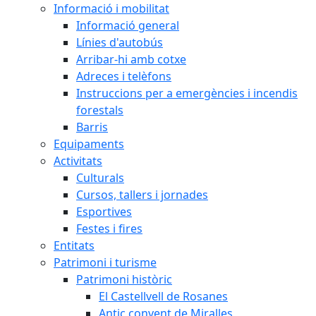
Informació i mobilitat
Informació general
Línies d'autobús
Arribar-hi amb cotxe
Adreces i telèfons
Instruccions per a emergències i incendis
forestals
Barris
Equipaments
Activitats
Culturals
Cursos, tallers i jornades
Esportives
Festes i fires
Entitats
Patrimoni i turisme
Patrimoni històric
El Castellvell de Rosanes
Antic convent de Miralles