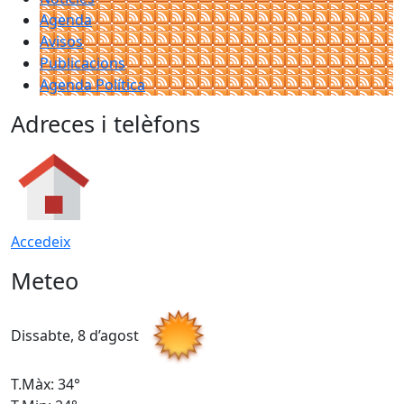
Agenda
Avisos
Publicacions
Agenda Política
Adreces i telèfons
Accedeix
Meteo
Dissabte, 8 d’agost
D
T.Màx: 34°
T