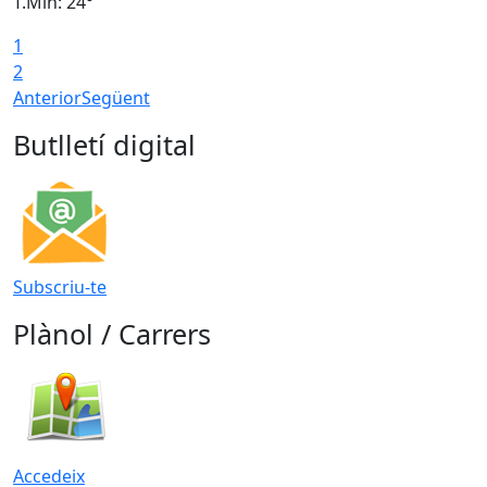
T.Min: 24°
T
1
2
Anterior
Següent
Butlletí digital
Subscriu-te
Plànol / Carrers
Accedeix