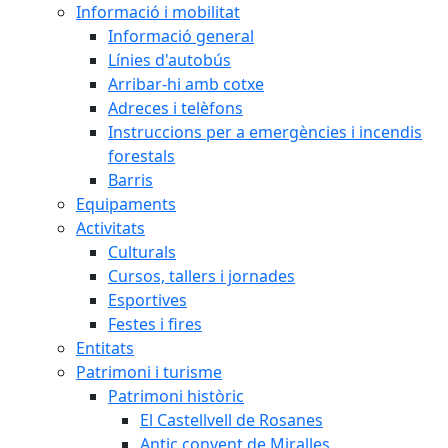
Informació i mobilitat
Informació general
Línies d'autobús
Arribar-hi amb cotxe
Adreces i telèfons
Instruccions per a emergències i incendis
forestals
Barris
Equipaments
Activitats
Culturals
Cursos, tallers i jornades
Esportives
Festes i fires
Entitats
Patrimoni i turisme
Patrimoni històric
El Castellvell de Rosanes
Antic convent de Miralles