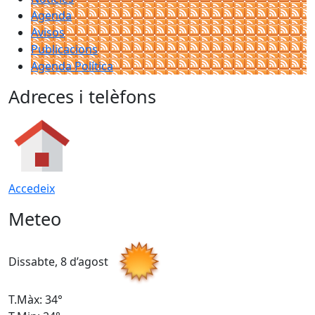
Agenda
Avisos
Publicacions
Agenda Política
Adreces i telèfons
Accedeix
Meteo
Dissabte, 8 d’agost
D
T.Màx: 34°
T