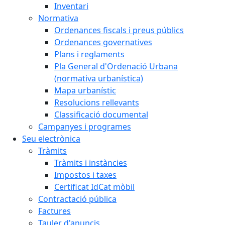
Inventari
Normativa
Ordenances fiscals i preus públics
Ordenances governatives
Plans i reglaments
Pla General d'Ordenació Urbana
(normativa urbanística)
Mapa urbanístic
Resolucions rellevants
Classificació documental
Campanyes i programes
Seu electrònica
Tràmits
Tràmits i instàncies
Impostos i taxes
Certificat IdCat mòbil
Contractació pública
Factures
Tauler d'anuncis