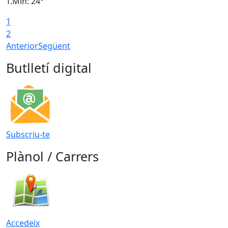
T.Min: 24°
T
1
2
Anterior
Següent
Butlletí digital
Subscriu-te
Plànol / Carrers
Accedeix