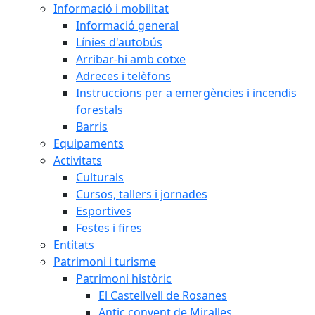
Informació i mobilitat
Informació general
Línies d'autobús
Arribar-hi amb cotxe
Adreces i telèfons
Instruccions per a emergències i incendis
forestals
Barris
Equipaments
Activitats
Culturals
Cursos, tallers i jornades
Esportives
Festes i fires
Entitats
Patrimoni i turisme
Patrimoni històric
El Castellvell de Rosanes
Antic convent de Miralles