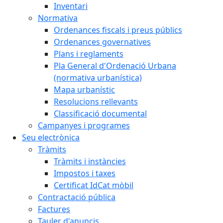
Inventari
Normativa
Ordenances fiscals i preus públics
Ordenances governatives
Plans i reglaments
Pla General d'Ordenació Urbana
(normativa urbanística)
Mapa urbanístic
Resolucions rellevants
Classificació documental
Campanyes i programes
Seu electrònica
Tràmits
Tràmits i instàncies
Impostos i taxes
Certificat IdCat mòbil
Contractació pública
Factures
Tauler d'anuncis