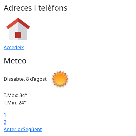
Adreces i telèfons
Accedeix
Meteo
Dissabte, 8 d’agost
D
T.Màx: 34°
T
T.Min: 24°
T
1
2
Anterior
Següent