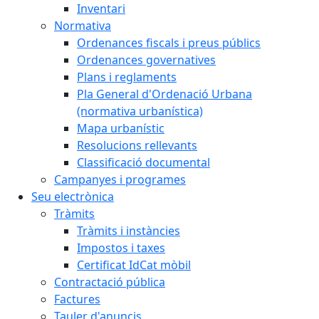
Inventari
Normativa
Ordenances fiscals i preus públics
Ordenances governatives
Plans i reglaments
Pla General d'Ordenació Urbana
(normativa urbanística)
Mapa urbanístic
Resolucions rellevants
Classificació documental
Campanyes i programes
Seu electrònica
Tràmits
Tràmits i instàncies
Impostos i taxes
Certificat IdCat mòbil
Contractació pública
Factures
Tauler d'anuncis