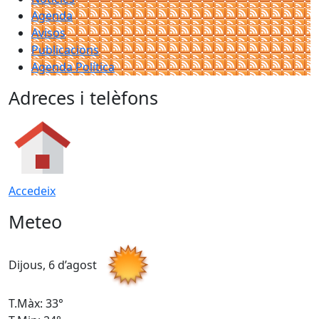
Agenda
Avisos
Publicacions
Agenda Política
Adreces i telèfons
Accedeix
Meteo
Dijous, 6 d’agost
D
T.Màx: 33°
T