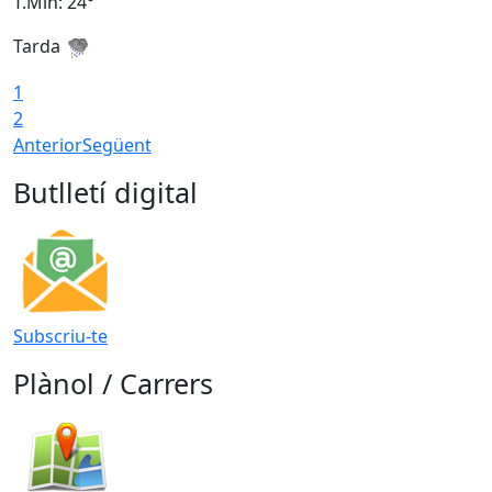
T.Min: 24°
T
Tarda
1
2
Anterior
Següent
Butlletí digital
Subscriu-te
Plànol / Carrers