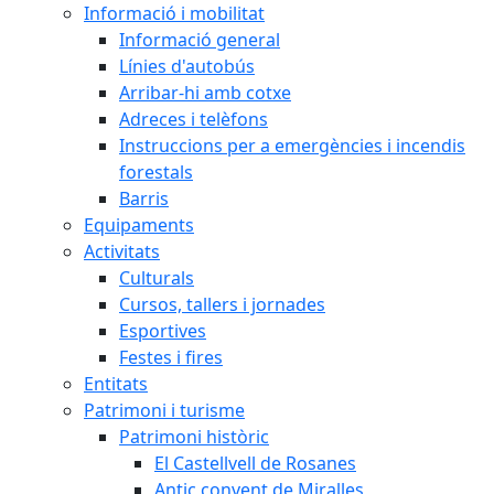
Informació i mobilitat
Informació general
Línies d'autobús
Arribar-hi amb cotxe
Adreces i telèfons
Instruccions per a emergències i incendis
forestals
Barris
Equipaments
Activitats
Culturals
Cursos, tallers i jornades
Esportives
Festes i fires
Entitats
Patrimoni i turisme
Patrimoni històric
El Castellvell de Rosanes
Antic convent de Miralles