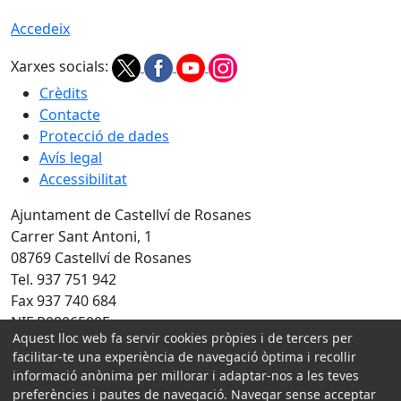
Accedeix
Xarxes socials:
Crèdits
Contacte
Protecció de dades
Avís legal
Accessibilitat
Ajuntament de Castellví de Rosanes
Carrer Sant Antoni, 1
08769 Castellví de Rosanes
Tel. 937 751 942
Fax 937 740 684
NIF P0806500E
Aquest lloc web fa servir cookies pròpies i de tercers per
Amb la col·laboració de:
facilitar-te una experiència de navegació òptima i recollir
informació anònima per millorar i adaptar-nos a les teves
preferències i pautes de navegació. Navegar sense acceptar