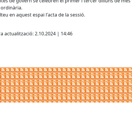
ntes de govern se celebren el primer i tercer dilluns de mes
ordinària.
teu en aquest espai l'acta de la sessió.
cebook
X
a actualització: 2.10.2024 | 14:46