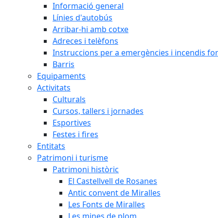
Informació general
Línies d'autobús
Arribar-hi amb cotxe
Adreces i telèfons
Instruccions per a emergències i incendis for
Barris
Equipaments
Activitats
Culturals
Cursos, tallers i jornades
Esportives
Festes i fires
Entitats
Patrimoni i turisme
Patrimoni històric
El Castellvell de Rosanes
Antic convent de Miralles
Les Fonts de Miralles
Les mines de plom