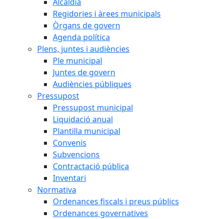
Alcaldia
Regidories i àrees municipals
Òrgans de govern
Agenda política
Plens, juntes i audiències
Ple municipal
Juntes de govern
Audiències públiques
Pressupost
Pressupost municipal
Liquidació anual
Plantilla municipal
Convenis
Subvencions
Contractació pública
Inventari
Normativa
Ordenances fiscals i preus públics
Ordenances governatives