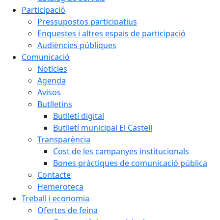
Participació
Pressupostos participatius
Enquestes i altres espais de participació
Audiències públiques
Comunicació
Notícies
Agenda
Avisos
Butlletins
Butlletí digital
Butlletí municipal El Castell
Transparència
Cost de les campanyes institucionals
Bones pràctiques de comunicació pública
Contacte
Hemeroteca
Treball i economia
Ofertes de feina