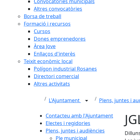
Convocatòries municipals
Altres convocatòries
Borsa de treball
Formació i recursos
Cursos
Dones emprenedores
Àrea Jove
Enllaços d'interès
Teixit econòmic local
Polígon industrial Rosanes
Directori comercial
Altres activitats
L'Ajuntament
Plens, juntes i a
JG
Contacteu amb l'Ajuntament
Electes i regidories
Plens, juntes i audiències
Dillun
Ple municipal