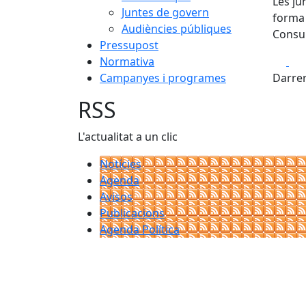
Les ju
Juntes de govern
forma 
Audiències públiques
Consul
Pressupost
Fa
Normativa
Campanyes i programes
Darrer
RSS
L'actualitat a un clic
Notícies
Agenda
Avisos
Publicacions
Agenda Política