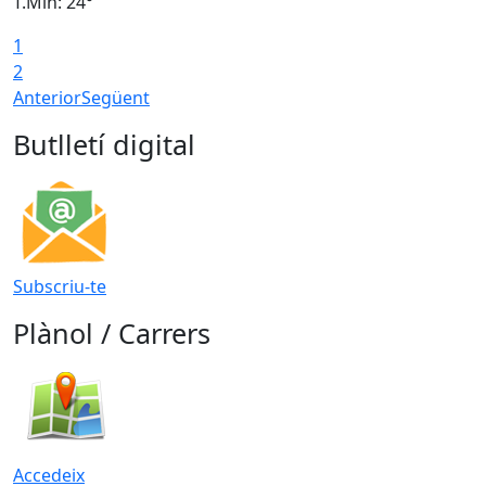
T.Min: 24°
T
1
2
Anterior
Següent
Butlletí digital
Subscriu-te
Plànol / Carrers
Accedeix