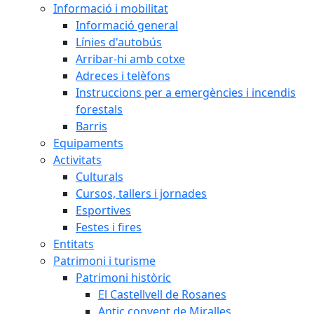
Informació i mobilitat
Informació general
Línies d'autobús
Arribar-hi amb cotxe
Adreces i telèfons
Instruccions per a emergències i incendis
forestals
Barris
Equipaments
Activitats
Culturals
Cursos, tallers i jornades
Esportives
Festes i fires
Entitats
Patrimoni i turisme
Patrimoni històric
El Castellvell de Rosanes
Antic convent de Miralles