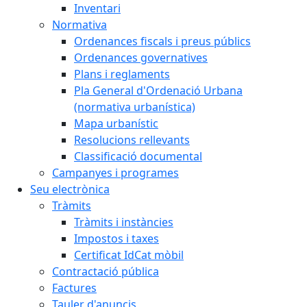
Inventari
Normativa
Ordenances fiscals i preus públics
Ordenances governatives
Plans i reglaments
Pla General d'Ordenació Urbana
(normativa urbanística)
Mapa urbanístic
Resolucions rellevants
Classificació documental
Campanyes i programes
Seu electrònica
Tràmits
Tràmits i instàncies
Impostos i taxes
Certificat IdCat mòbil
Contractació pública
Factures
Tauler d'anuncis