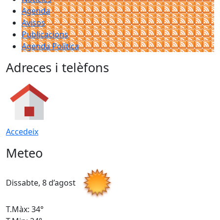
Agenda
Avisos
Publicacions
Agenda Política
Adreces i telèfons
Accedeix
Meteo
Dissabte, 8 d’agost
D
T.Màx: 34°
T