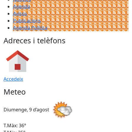
Agenda
Avisos
Publicacions
Agenda Política
Adreces i telèfons
Accedeix
Meteo
Diumenge, 9 d’agost
D
T.Màx: 36°
T