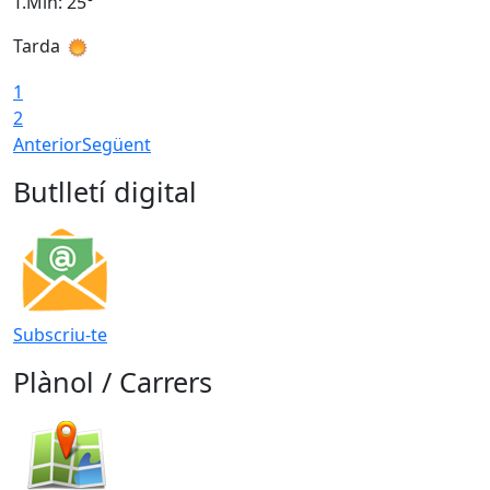
T.Min: 25°
T
Tarda
T
1
2
Anterior
Següent
Butlletí digital
Subscriu-te
Plànol / Carrers