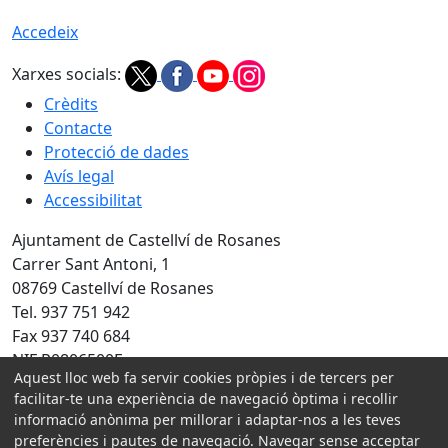
Accedeix
Xarxes socials:
Crèdits
Contacte
Protecció de dades
Avís legal
Accessibilitat
Ajuntament de Castellví de Rosanes
Carrer Sant Antoni, 1
08769 Castellví de Rosanes
Tel. 937 751 942
Fax 937 740 684
NIF P0806500E
Aquest lloc web fa servir cookies pròpies i de tercers per
Amb la col·laboració de:
facilitar-te una experiència de navegació òptima i recollir
informació anònima per millorar i adaptar-nos a les teves
preferències i pautes de navegació. Navegar sense acceptar