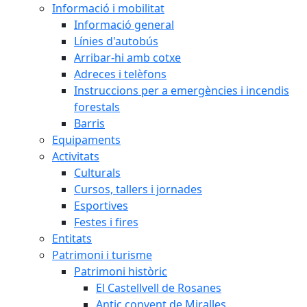
Informació i mobilitat
Informació general
Línies d'autobús
Arribar-hi amb cotxe
Adreces i telèfons
Instruccions per a emergències i incendis
forestals
Barris
Equipaments
Activitats
Culturals
Cursos, tallers i jornades
Esportives
Festes i fires
Entitats
Patrimoni i turisme
Patrimoni històric
El Castellvell de Rosanes
Antic convent de Miralles