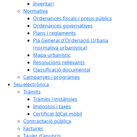
Inventari
Normativa
Ordenances fiscals i preus públics
Ordenances governatives
Plans i reglaments
Pla General d'Ordenació Urbana
(normativa urbanística)
Mapa urbanístic
Resolucions rellevants
Classificació documental
Campanyes i programes
Seu electrònica
Tràmits
Tràmits i instàncies
Impostos i taxes
Certificat IdCat mòbil
Contractació pública
Factures
Tauler d'anuncis