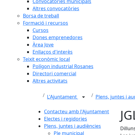
Convocatòries municipals
Altres convocatòries
Borsa de treball
Formació i recursos
Cursos
Dones emprenedores
Àrea Jove
Enllaços d'interès
Teixit econòmic local
Polígon industrial Rosanes
Directori comercial
Altres activitats
L'Ajuntament
Plens, juntes i a
JG
Contacteu amb l'Ajuntament
Electes i regidories
Plens, juntes i audiències
Dillun
Ple municipal