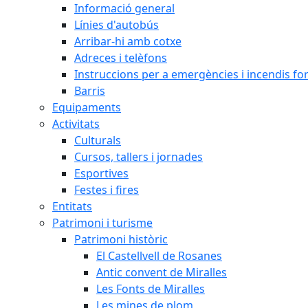
Informació general
Línies d'autobús
Arribar-hi amb cotxe
Adreces i telèfons
Instruccions per a emergències i incendis for
Barris
Equipaments
Activitats
Culturals
Cursos, tallers i jornades
Esportives
Festes i fires
Entitats
Patrimoni i turisme
Patrimoni històric
El Castellvell de Rosanes
Antic convent de Miralles
Les Fonts de Miralles
Les mines de plom