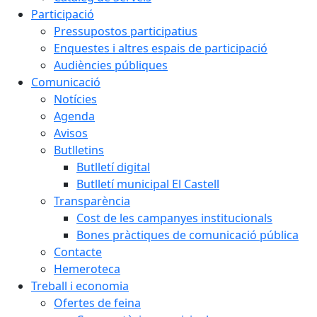
Participació
Pressupostos participatius
Enquestes i altres espais de participació
Audiències públiques
Comunicació
Notícies
Agenda
Avisos
Butlletins
Butlletí digital
Butlletí municipal El Castell
Transparència
Cost de les campanyes institucionals
Bones pràctiques de comunicació pública
Contacte
Hemeroteca
Treball i economia
Ofertes de feina