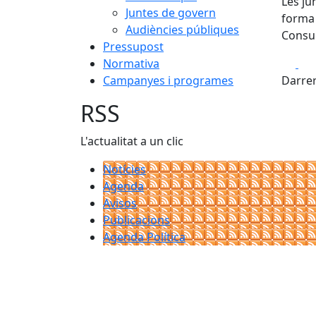
Les ju
Juntes de govern
forma 
Audiències públiques
Consul
Pressupost
Fa
Normativa
Campanyes i programes
Darrer
RSS
L'actualitat a un clic
Notícies
Agenda
Avisos
Publicacions
Agenda Política