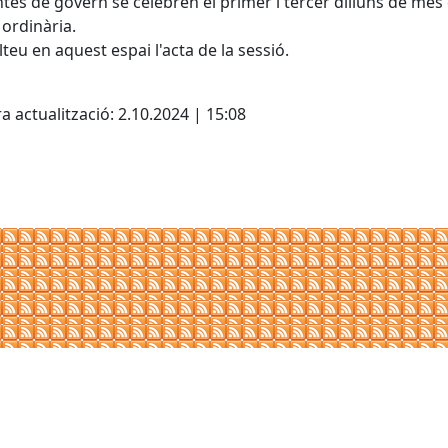
ntes de govern se celebren el primer i tercer dilluns de mes
ordinària.
teu en aquest espai l'acta de la sessió.
cebook
X
a actualització: 2.10.2024 | 15:08