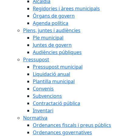
Alcaldia
Regidories i àrees municipals
Òrgans de govern
Agenda política
Plens, juntes i audiències
Ple municipal
Juntes de govern
Audiències públiques
Pressupost
Pressupost municipal
Liquidació anual
Plantilla municipal
Convenis
Subvencions
Contractació pública
Inventari
Normativa
Ordenances fiscals i preus públics
Ordenances governatives