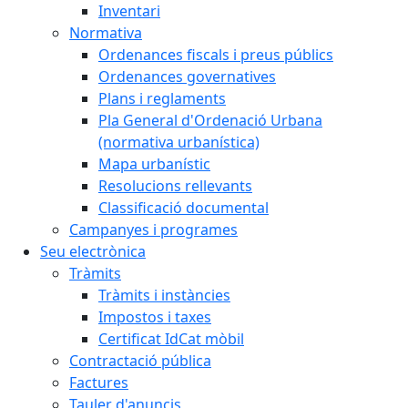
Inventari
Normativa
Ordenances fiscals i preus públics
Ordenances governatives
Plans i reglaments
Pla General d'Ordenació Urbana
(normativa urbanística)
Mapa urbanístic
Resolucions rellevants
Classificació documental
Campanyes i programes
Seu electrònica
Tràmits
Tràmits i instàncies
Impostos i taxes
Certificat IdCat mòbil
Contractació pública
Factures
Tauler d'anuncis