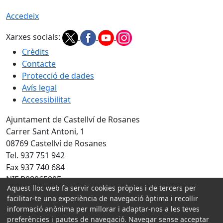
Accedeix
Xarxes socials:
Crèdits
Contacte
Protecció de dades
Avís legal
Accessibilitat
Ajuntament de Castellví de Rosanes
Carrer Sant Antoni, 1
08769 Castellví de Rosanes
Tel. 937 751 942
Fax 937 740 684
NIF P0806500E
Aquest lloc web fa servir cookies pròpies i de tercers per
Amb la col·laboració de:
facilitar-te una experiència de navegació òptima i recollir
informació anònima per millorar i adaptar-nos a les teves
preferències i pautes de navegació. Navegar sense acceptar