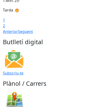
T.Min: 25°
T
Tarda
T
1
2
Anterior
Següent
Butlletí digital
Subscriu-te
Plànol / Carrers