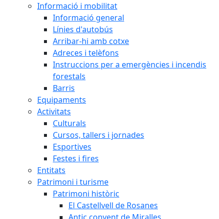
Informació i mobilitat
Informació general
Línies d'autobús
Arribar-hi amb cotxe
Adreces i telèfons
Instruccions per a emergències i incendis
forestals
Barris
Equipaments
Activitats
Culturals
Cursos, tallers i jornades
Esportives
Festes i fires
Entitats
Patrimoni i turisme
Patrimoni històric
El Castellvell de Rosanes
Antic convent de Miralles