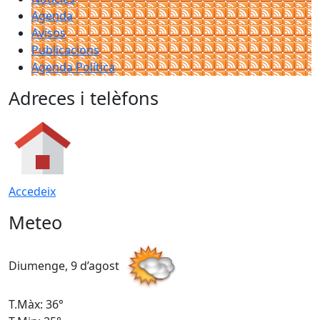
Agenda
Avisos
Publicacions
Agenda Política
Adreces i telèfons
Accedeix
Meteo
Diumenge, 9 d’agost
D
T.Màx: 36°
T