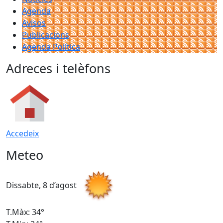
Agenda
Avisos
Publicacions
Agenda Política
Adreces i telèfons
Accedeix
Meteo
Dissabte, 8 d’agost
D
T.Màx: 34°
T