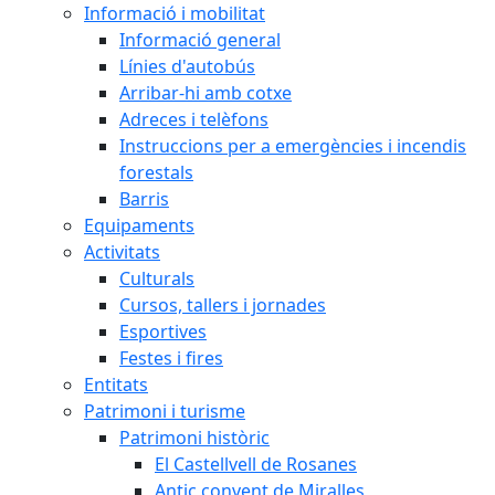
Informació i mobilitat
Informació general
Línies d'autobús
Arribar-hi amb cotxe
Adreces i telèfons
Instruccions per a emergències i incendis
forestals
Barris
Equipaments
Activitats
Culturals
Cursos, tallers i jornades
Esportives
Festes i fires
Entitats
Patrimoni i turisme
Patrimoni històric
El Castellvell de Rosanes
Antic convent de Miralles