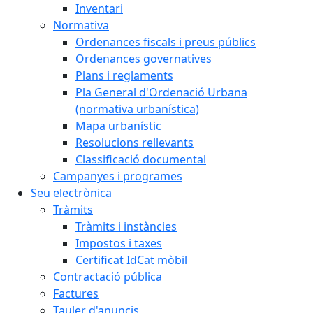
Inventari
Normativa
Ordenances fiscals i preus públics
Ordenances governatives
Plans i reglaments
Pla General d'Ordenació Urbana
(normativa urbanística)
Mapa urbanístic
Resolucions rellevants
Classificació documental
Campanyes i programes
Seu electrònica
Tràmits
Tràmits i instàncies
Impostos i taxes
Certificat IdCat mòbil
Contractació pública
Factures
Tauler d'anuncis