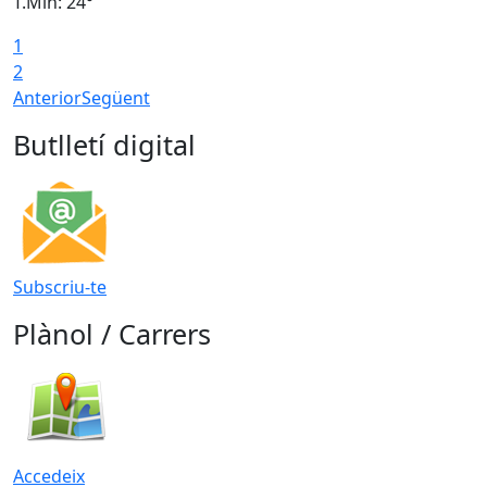
T.Min: 24°
T
1
2
Anterior
Següent
Butlletí digital
Subscriu-te
Plànol / Carrers
Accedeix