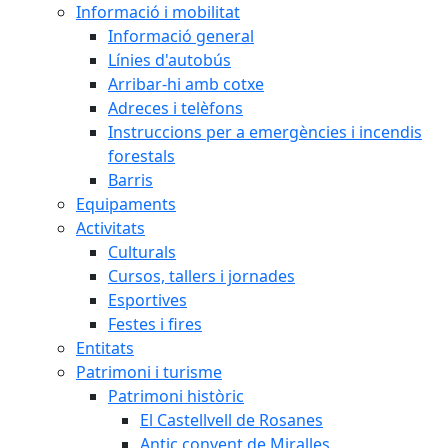
Informació i mobilitat
Informació general
Línies d'autobús
Arribar-hi amb cotxe
Adreces i telèfons
Instruccions per a emergències i incendis
forestals
Barris
Equipaments
Activitats
Culturals
Cursos, tallers i jornades
Esportives
Festes i fires
Entitats
Patrimoni i turisme
Patrimoni històric
El Castellvell de Rosanes
Antic convent de Miralles