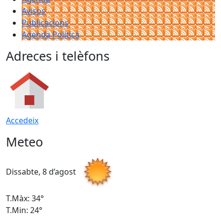
Avisos
Publicacions
Agenda Política
Adreces i telèfons
Accedeix
Meteo
Dissabte, 8 d’agost
D
T.Màx: 34°
T
T.Min: 24°
T