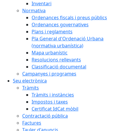
Inventari
Normativa
Ordenances fiscals i preus públics
Ordenances governatives
Plans i reglaments
Pla General d'Ordenació Urbana
(normativa urbanística)
Mapa urbanístic
Resolucions rellevants
Classificació documental
Campanyes i programes
Seu electrònica
Tràmits
Tràmits i instàncies
Impostos i taxes
Certificat IdCat mòbil
Contractació pública
Factures
Tauler d'anuncis