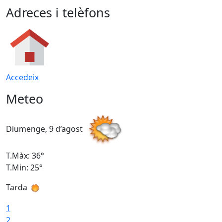
Adreces i telèfons
Accedeix
Meteo
Diumenge, 9 d’agost
D
T.Màx: 36°
T
T.Min: 25°
T
Tarda
T
1
2