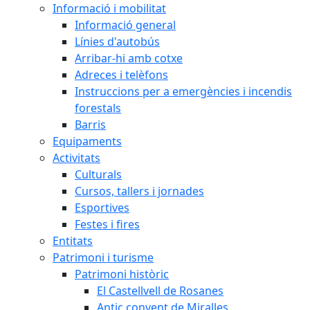
Informació i mobilitat
Informació general
Línies d'autobús
Arribar-hi amb cotxe
Adreces i telèfons
Instruccions per a emergències i incendis
forestals
Barris
Equipaments
Activitats
Culturals
Cursos, tallers i jornades
Esportives
Festes i fires
Entitats
Patrimoni i turisme
Patrimoni històric
El Castellvell de Rosanes
Antic convent de Miralles