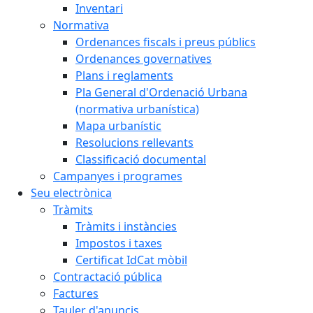
Inventari
Normativa
Ordenances fiscals i preus públics
Ordenances governatives
Plans i reglaments
Pla General d'Ordenació Urbana
(normativa urbanística)
Mapa urbanístic
Resolucions rellevants
Classificació documental
Campanyes i programes
Seu electrònica
Tràmits
Tràmits i instàncies
Impostos i taxes
Certificat IdCat mòbil
Contractació pública
Factures
Tauler d'anuncis