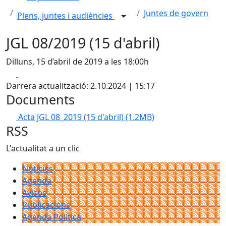
Juntes de govern
Plens, juntes i audiències
JGL 08/2019 (15 d'abril)
Dilluns, 15 d’abril de 2019 a les 18:00h
Facebook
X
Darrera actualització: 2.10.2024 | 15:17
Documents
Acta JGL 08_2019 (15 d'abril)
(1.2MB)
RSS
L'actualitat a un clic
Notícies
Agenda
Avisos
Publicacions
Agenda Política