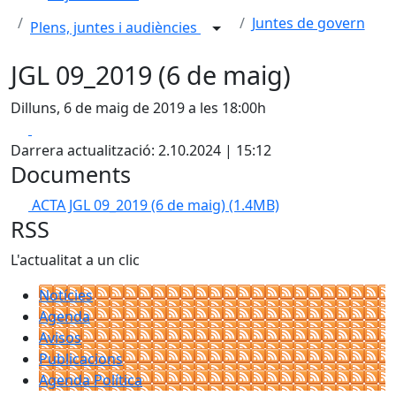
Juntes de govern
Plens, juntes i audiències
JGL 09_2019 (6 de maig)
Dilluns, 6 de maig de 2019 a les 18:00h
Facebook
X
Darrera actualització: 2.10.2024 | 15:12
Documents
ACTA JGL 09_2019 (6 de maig)
(1.4MB)
RSS
L'actualitat a un clic
Notícies
Agenda
Avisos
Publicacions
Agenda Política