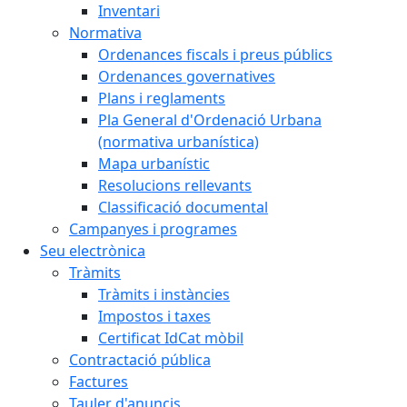
Inventari
Normativa
Ordenances fiscals i preus públics
Ordenances governatives
Plans i reglaments
Pla General d'Ordenació Urbana
(normativa urbanística)
Mapa urbanístic
Resolucions rellevants
Classificació documental
Campanyes i programes
Seu electrònica
Tràmits
Tràmits i instàncies
Impostos i taxes
Certificat IdCat mòbil
Contractació pública
Factures
Tauler d'anuncis