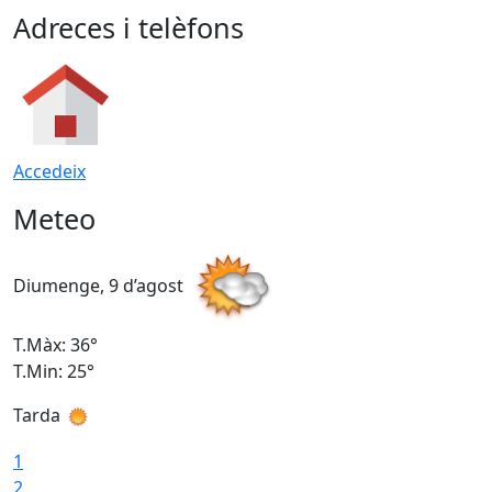
Adreces i telèfons
Accedeix
Meteo
Diumenge, 9 d’agost
D
T.Màx: 36°
T
T.Min: 25°
T
Tarda
T
1
2