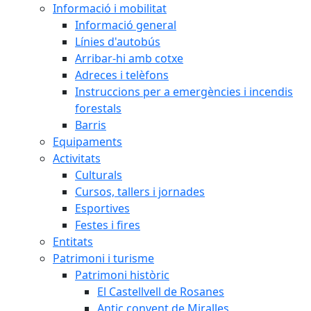
Informació i mobilitat
Informació general
Línies d'autobús
Arribar-hi amb cotxe
Adreces i telèfons
Instruccions per a emergències i incendis
forestals
Barris
Equipaments
Activitats
Culturals
Cursos, tallers i jornades
Esportives
Festes i fires
Entitats
Patrimoni i turisme
Patrimoni històric
El Castellvell de Rosanes
Antic convent de Miralles